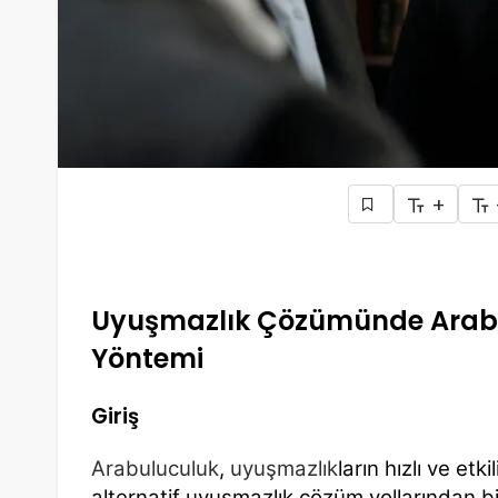
+
Uyuşmazlık Çözümünde Arabulu
Yöntemi
Giriş
Arabuluculuk
,
uyuşmazlık
ların hızlı ve etk
alternatif uyuşmazlık çözüm yollarından 