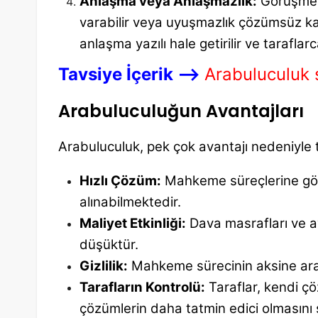
Anlaşma veya Anlaşmazlık:
Görüşmele
varabilir veya uyuşmazlık çözümsüz k
anlaşma yazılı hale getirilir ve taraflarc
Tavsiye İçerik —->
Arabuluculuk s
Arabuluculuğun Avantajları
Arabuluculuk, pek çok avantajı nedeniyle 
Hızlı Çözüm:
Mahkeme süreçlerine göre
alınabilmektedir.
Maliyet Etkinliği:
Dava masrafları ve a
düşüktür.
Gizlilik:
Mahkeme sürecinin aksine arab
Tarafların Kontrolü:
Taraflar, kendi çöz
çözümlerin daha tatmin edici olmasını 