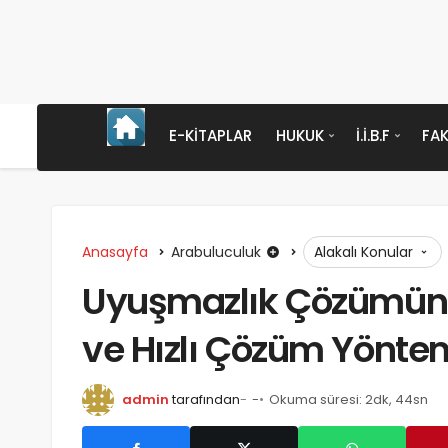
E-KITAPLAR
HUKUK
İ.İ.B.F
FAK
Anasayfa
Arabuluculuk
Alakalı Konular
Uyuşmazlık Çözümünde
ve Hızlı Çözüm Yönte
admin
tarafından
-
Okuma süresi: 2dk, 44sn