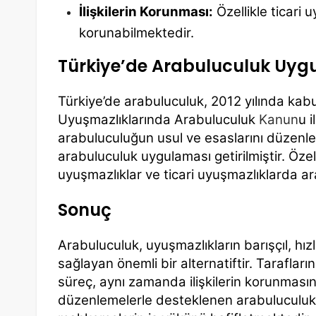
İlişkilerin Korunması:
Özellikle ticari u
korunabilmektedir.
Türkiye’de Arabuluculuk Uyg
Türkiye’de arabuluculuk, 2012 yılında kabu
Uyuşmazlıklarında Arabuluculuk
Kanun
u 
arabuluculuğun usul ve esaslarını düzenl
arabuluculuk uygulaması getirilmiştir. Öz
uyuşmazlıklar ve ticari uyuşmazlıklarda a
Sonuç
Arabuluculuk, uyuşmazlıkların barışçıl, hızl
sağlayan önemli bir alternatiftir. Taraflar
süreç, aynı zamanda ilişkilerin korunmasın
düzenlemelerle desteklenen arabuluculu