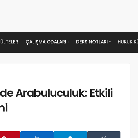
ÜLTELER
ÇALIŞMA ODALARI
DERS NOTLARI
HUKUK K
 Arabuluculuk: Etkili
mi