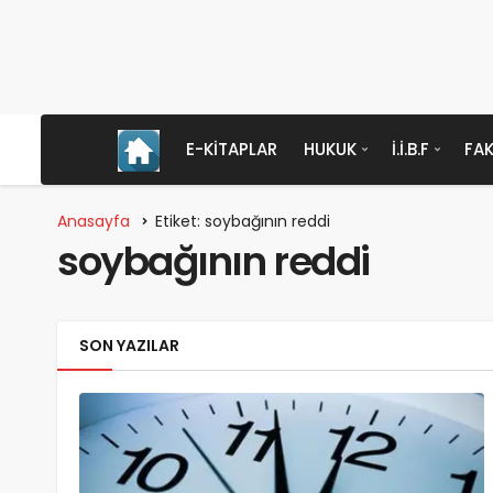
E-KITAPLAR
HUKUK
İ.İ.B.F
FAK
Anasayfa
Etiket: soybağının reddi
soybağının reddi
SON YAZILAR