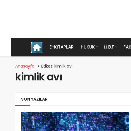
E-KITAPLAR
HUKUK
İ.İ.B.F
FAK
Anasayfa
Etiket: kimlik avı
kimlik avı
SON YAZILAR