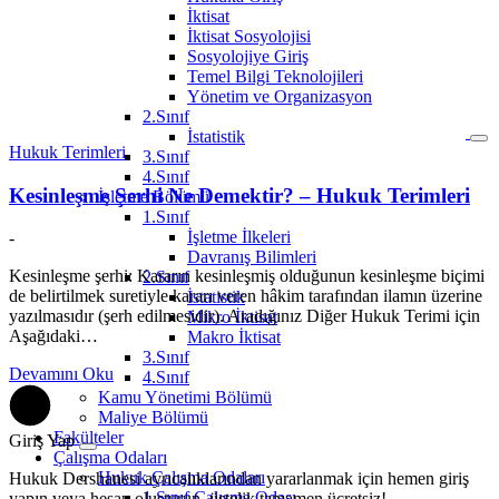
İktisat
İktisat Sosyolojisi
Sosyolojiye Giriş
Temel Bilgi Teknolojileri
Yönetim ve Organizasyon
2.Sınıf
İstatistik
Hukuk Terimleri
3.Sınıf
4.Sınıf
Kesinleşme Şerhi Ne Demektir? – Hukuk Terimleri
İşletme Bölümü
1.Sınıf
İşletme İlkeleri
-
Davranış Bilimleri
Kesinleşme şerhi: Kararın kesinleşmiş olduğunun kesinleşme biçimi
2.Sınıf
de belirtilmek suretiyle kararı veren hâkim tarafından ilamın üzerine
İstatistik
yazılmasıdır (şerh edilmesidir). Aradığınız Diğer Hukuk Terimi için
Mikro İktisat
Aşağıdaki…
Makro İktisat
3.Sınıf
Devamını Oku
4.Sınıf
Kamu Yönetimi Bölümü
Maliye Bölümü
Fakülteler
Giriş Yap
Çalışma Odaları
Hukuk Çalışma Odaları
Hukuk Dershanesi ayrıcalıklarından yararlanmak için hemen giriş
1.Sınıf Çalışma Odası
yapın veya hesap oluşturun, üstelik tamamen ücretsiz!