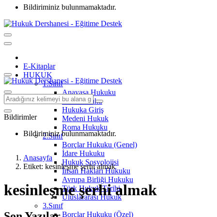
Bildiriminiz bulunmamaktadır.
E-Kitaplar
HUKUK
1.Sınıf
Anayasa Hukuku
Aile Hukuku
Hukuka Giriş
Bildirimler
Medeni Hukuk
Roma Hukuku
Bildiriminiz bulunmamaktadır.
2.Sınıf
Borçlar Hukuku (Genel)
İdare Hukuku
Anasayfa
Hukuk Sosyolojisi
Etiket: kesinleşme şerhi almak
İnsan Hakları Hukuku
Avrupa Birliği Hukuku
kesinleşme şerhi almak
Türk Hukuk Tarihi
Uluslararası Hukuk
3.Sınıf
Son Yazılar
Borçlar Hukuku (Özel)