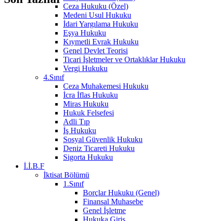
Ceza Hukuku (Özel)
Medeni Usul Hukuku
İdari Yargılama Hukuku
Eşya Hukuku
Kıymetli Evrak Hukuku
Genel Devlet Teorisi
Ticari İşletmeler ve Ortaklıklar Hukuku
Vergi Hukuku
4.Sınıf
Ceza Muhakemesi Hukuku
İcra İflas Hukuku
Miras Hukuku
Hukuk Felsefesi
Adli Tıp
İş Hukuku
Sosyal Güvenlik Hukuku
Deniz Ticareti Hukuku
Sigorta Hukuku
İ.İ.B.F
İktisat Bölümü
1.Sınıf
Borçlar Hukuku (Genel)
Finansal Muhasebe
Genel İşletme
Hukuka Giriş