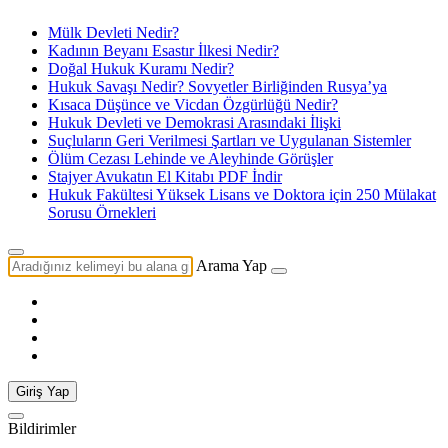
Mülk Devleti Nedir?
Kadının Beyanı Esastır İlkesi Nedir?
Doğal Hukuk Kuramı Nedir?
Hukuk Savaşı Nedir? Sovyetler Birliğinden Rusya’ya
Kısaca Düşünce ve Vicdan Özgürlüğü Nedir?
Hukuk Devleti ve Demokrasi Arasındaki İlişki
Suçluların Geri Verilmesi Şartları ve Uygulanan Sistemler
Ölüm Cezası Lehinde ve Aleyhinde Görüşler
Stajyer Avukatın El Kitabı PDF İndir
Hukuk Fakültesi Yüksek Lisans ve Doktora için 250 Mülakat
Sorusu Örnekleri
Arama Yap
Giriş Yap
Bildirimler