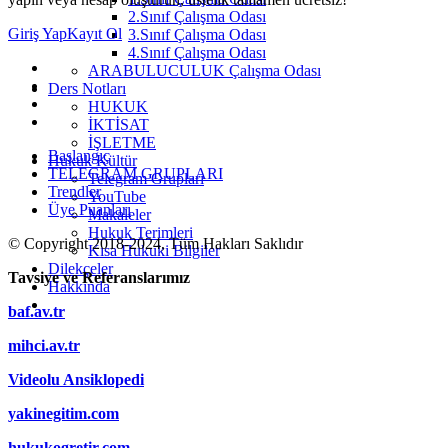
2.Sınıf Çalışma Odası
Giriş Yap
Kayıt Ol
3.Sınıf Çalışma Odası
4.Sınıf Çalışma Odası
ARABULUCULUK Çalışma Odası
Ders Notları
HUKUK
İKTİSAT
İŞLETME
Başlangıç
Hukuk Kültür
TELEGRAM GRUPLARI
Telegram Grupları
Trendler
YouTube
Üye Puanları
Makaleler
Hukuk Terimleri
© Copyright 2018-2024, Tüm Hakları Saklıdır
Kısa Hukuki Bilgiler
Dilekçeler
Tavsiye ve Referanslarımız
Hakkında
baf.av.tr
mihci.av.tr
Videolu Ansiklopedi
yakinegitim.com
hukukogretir.com