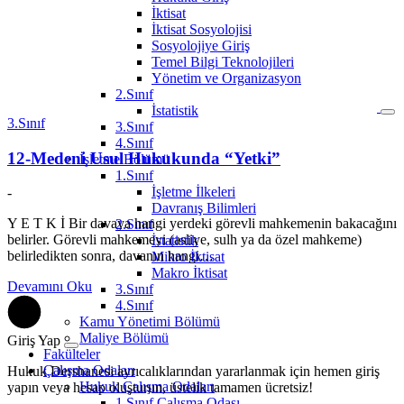
İktisat
İktisat Sosyolojisi
Sosyolojiye Giriş
Temel Bilgi Teknolojileri
Yönetim ve Organizasyon
2.Sınıf
İstatistik
3.Sınıf
3.Sınıf
4.Sınıf
12-Medeni Usul Hukukunda “Yetki”
İşletme Bölümü
1.Sınıf
İşletme İlkeleri
-
Davranış Bilimleri
Y E T K İ Bir davaya hangi yerdeki görevli mahkemenin bakacağını
2.Sınıf
belirler. Görevli mahkemeyi (asliye, sulh ya da özel mahkeme)
İstatistik
belirledikten sonra, davanın hangi…
Mikro İktisat
Makro İktisat
Devamını Oku
3.Sınıf
4.Sınıf
Kamu Yönetimi Bölümü
Maliye Bölümü
Giriş Yap
Fakülteler
Çalışma Odaları
Hukuk Dershanesi ayrıcalıklarından yararlanmak için hemen giriş
Hukuk Çalışma Odaları
yapın veya hesap oluşturun, üstelik tamamen ücretsiz!
1.Sınıf Çalışma Odası