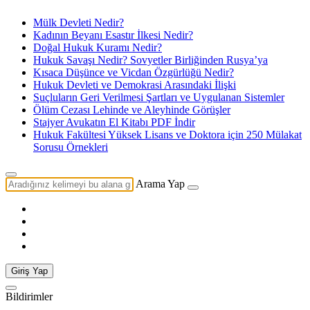
Mülk Devleti Nedir?
Kadının Beyanı Esastır İlkesi Nedir?
Doğal Hukuk Kuramı Nedir?
Hukuk Savaşı Nedir? Sovyetler Birliğinden Rusya’ya
Kısaca Düşünce ve Vicdan Özgürlüğü Nedir?
Hukuk Devleti ve Demokrasi Arasındaki İlişki
Suçluların Geri Verilmesi Şartları ve Uygulanan Sistemler
Ölüm Cezası Lehinde ve Aleyhinde Görüşler
Stajyer Avukatın El Kitabı PDF İndir
Hukuk Fakültesi Yüksek Lisans ve Doktora için 250 Mülakat
Sorusu Örnekleri
Arama Yap
Giriş Yap
Bildirimler