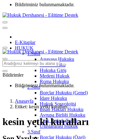
Bildiriminiz bulunmamaktadır.
E-Kitaplar
HUKUK
1.Sınıf
Anayasa Hukuku
Aile Hukuku
Hukuka Giriş
Bildirimler
Medeni Hukuk
Roma Hukuku
Bildiriminiz bulunmamaktadır.
2.Sınıf
Borçlar Hukuku (Genel)
İdare Hukuku
Anasayfa
Hukuk Sosyolojisi
Etiket: kesin yetki kuralları
İnsan Hakları Hukuku
Avrupa Birliği Hukuku
kesin yetki kuralları
Türk Hukuk Tarihi
Uluslararası Hukuk
3.Sınıf
Son Yazılar
Borçlar Hukuku (Özel)