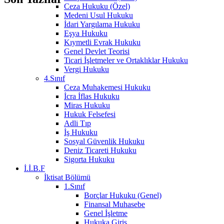
Ceza Hukuku (Özel)
Medeni Usul Hukuku
İdari Yargılama Hukuku
Eşya Hukuku
Kıymetli Evrak Hukuku
Genel Devlet Teorisi
Ticari İşletmeler ve Ortaklıklar Hukuku
Vergi Hukuku
4.Sınıf
Ceza Muhakemesi Hukuku
İcra İflas Hukuku
Miras Hukuku
Hukuk Felsefesi
Adli Tıp
İş Hukuku
Sosyal Güvenlik Hukuku
Deniz Ticareti Hukuku
Sigorta Hukuku
İ.İ.B.F
İktisat Bölümü
1.Sınıf
Borçlar Hukuku (Genel)
Finansal Muhasebe
Genel İşletme
Hukuka Giriş