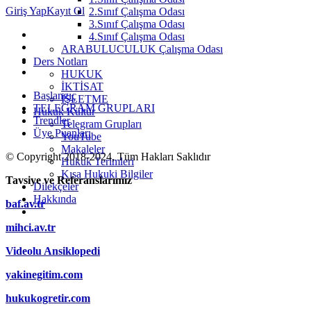
Giriş Yap
Kayıt Ol
2.Sınıf Çalışma Odası
3.Sınıf Çalışma Odası
4.Sınıf Çalışma Odası
ARABULUCULUK Çalışma Odası
Ders Notları
HUKUK
İKTİSAT
Başlangıç
İŞLETME
TELEGRAM GRUPLARI
Hukuk Kültür
Trendler
Telegram Grupları
Üye Puanları
YouTube
Makaleler
© Copyright 2018-2024, Tüm Hakları Saklıdır
Hukuk Terimleri
Kısa Hukuki Bilgiler
Tavsiye ve Referanslarımız
Dilekçeler
Hakkında
baf.av.tr
mihci.av.tr
Videolu Ansiklopedi
yakinegitim.com
hukukogretir.com