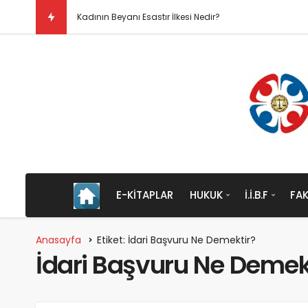
Kadının Beyanı Esastır İlkesi Nedir?
E-KITAPLAR
HUKUK
İ.İ.B.F
FAK
Anasayfa
Etiket: İdari Başvuru Ne Demektir?
İdari Başvuru Ne Demek