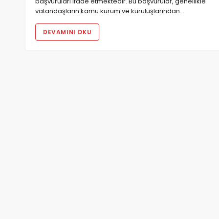
başvuruları ifade etmektedir. Bu başvurular, genellikle
vatandaşların kamu kurum ve kuruluşlarından…
DEVAMINI OKU