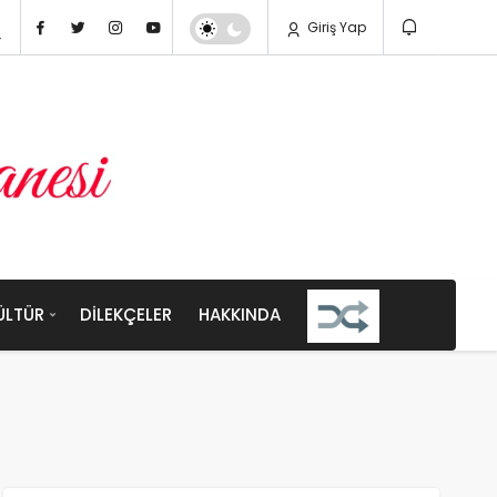
Giriş Yap
ÜLTÜR
DILEKÇELER
HAKKINDA