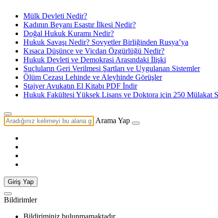
Mülk Devleti Nedir?
Kadının Beyanı Esastır İlkesi Nedir?
Doğal Hukuk Kuramı Nedir?
Hukuk Savaşı Nedir? Sovyetler Birliğinden Rusya’ya
Kısaca Düşünce ve Vicdan Özgürlüğü Nedir?
Hukuk Devleti ve Demokrasi Arasındaki İlişki
Suçluların Geri Verilmesi Şartları ve Uygulanan Sistemler
Ölüm Cezası Lehinde ve Aleyhinde Görüşler
Stajyer Avukatın El Kitabı PDF İndir
Hukuk Fakültesi Yüksek Lisans ve Doktora için 250 Mülakat S
Arama Yap
Giriş Yap
Bildirimler
Bildiriminiz bulunmamaktadır.