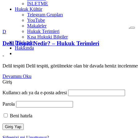
İŞLETME
Hukuk Kültür
Telegram Grupları
YouTube
Makaleler
Hukuk Terimleri
D
Kısa Hukuki Bilgiler
Dilekçeler
Delil Tespiti Nedir? – Hukuk Terimleri
Hakkında
-
Delil tespiti Delil tespiti, görülmekte olan bir davada henüz incelenme
Devamını Oku
Giriş
Kullanıcı adı ya da e-posta adresi
Parola
Beni hatırla
Şifrenizi mi Unuttunuz?