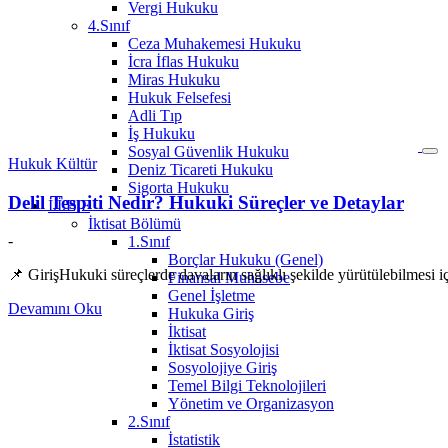
Vergi Hukuku
4.Sınıf
Ceza Muhakemesi Hukuku
İcra İflas Hukuku
Miras Hukuku
Hukuk Felsefesi
Adli Tıp
İş Hukuku
Sosyal Güvenlik Hukuku
Hukuk Kültür
Deniz Ticareti Hukuku
Sigorta Hukuku
Delil Tespiti Nedir? Hukuki Süreçler ve Detaylar
İ.İ.B.F
İktisat Bölümü
-
1.Sınıf
Borçlar Hukuku (Genel)
📌 GirişHukuki süreçlerde davaların sağlıklı şekilde yürütülebilmesi 
Finansal Muhasebe
Genel İşletme
Devamını Oku
Hukuka Giriş
İktisat
İktisat Sosyolojisi
Sosyolojiye Giriş
Temel Bilgi Teknolojileri
Yönetim ve Organizasyon
2.Sınıf
İstatistik