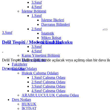
3.Sınıf
4.Sınıf
İşletme Bölümü
1.Sınıf
İşletme İlkeleri
Davranış Bilimleri
2.Sınıf
3.Sınıf
İstatistik
Mikro İktisat
Delil Tespiti / Medeni Usul Hukuku
Makro İktisat
3.Sınıf
4.Sınıf
-
Kamu Yönetimi Bölümü
Maliye Bölümü
Delil Tespiti Delil tespiti, ileride açılacak veya açılmış olan bir dava 
Fakülteler
Devamını Oku
Çalışma Odaları
Hukuk Çalışma Odaları
1.Sınıf Çalışma Odası
2.Sınıf Çalışma Odası
3.Sınıf Çalışma Odası
4.Sınıf Çalışma Odası
ARABULUCULUK Çalışma Odası
Ders Notları
HUKUK
İKTİSAT