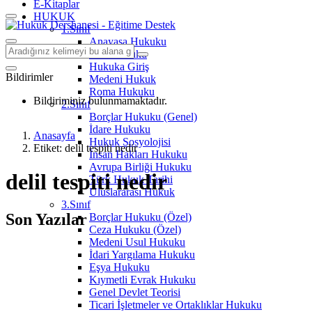
E-Kitaplar
HUKUK
1.Sınıf
Anayasa Hukuku
Aile Hukuku
Hukuka Giriş
Bildirimler
Medeni Hukuk
Roma Hukuku
Bildiriminiz bulunmamaktadır.
2.Sınıf
Borçlar Hukuku (Genel)
İdare Hukuku
Anasayfa
Hukuk Sosyolojisi
Etiket: delil tespiti nedir
İnsan Hakları Hukuku
Avrupa Birliği Hukuku
delil tespiti nedir
Türk Hukuk Tarihi
Uluslararası Hukuk
3.Sınıf
Son Yazılar
Borçlar Hukuku (Özel)
Ceza Hukuku (Özel)
Medeni Usul Hukuku
İdari Yargılama Hukuku
Eşya Hukuku
Kıymetli Evrak Hukuku
Genel Devlet Teorisi
Ticari İşletmeler ve Ortaklıklar Hukuku