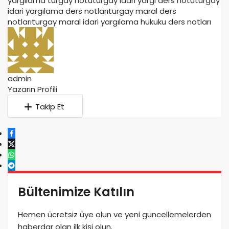
yargılama turgay notu
turgay idari yargı ders notu
turgay
idari yargılama ders notları
turgay maral ders
notları
turgay maral idari yargılama hukuku ders notları
admin
Yazarın Profili
Takip Et
Bültenimize Katılın
Hemen ücretsiz üye olun ve yeni güncellemelerden
haberdar olan ilk kişi olun.