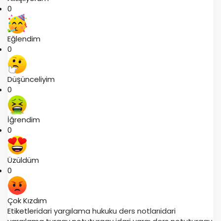
0
Eğlendim
0
Düşünceliyim
0
İğrendim
0
Üzüldüm
0
Çok Kızdım
Etiketler
idari yargılama hukuku ders notları
idari