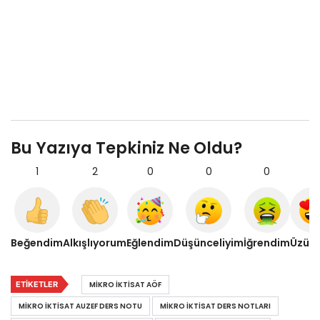
Bu Yazıya Tepkiniz Ne Oldu?
1
2
0
0
0
0
Beğendim
Alkışlıyorum
Eğlendim
Düşünceliyim
İğrendim
Üzül
ETIKETLER
MIKRO IKTISAT AÖF
MIKRO IKTISAT AUZEF DERS NOTU
MIKRO IKTISAT DERS NOTLARI