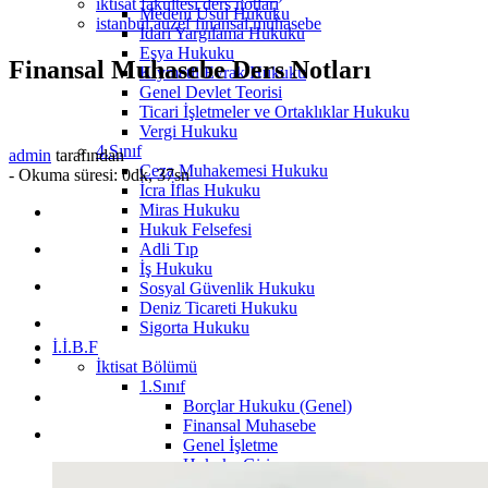
iktisat fakültesi ders notları
Medeni Usul Hukuku
istanbul auzef finansal muhasebe
İdari Yargılama Hukuku
Eşya Hukuku
Finansal Muhasebe Ders Notları
Kıymetli Evrak Hukuku
Genel Devlet Teorisi
Ticari İşletmeler ve Ortaklıklar Hukuku
Vergi Hukuku
4.Sınıf
admin
tarafından
Ceza Muhakemesi Hukuku
-
Okuma süresi: 0dk, 37sn
İcra İflas Hukuku
Miras Hukuku
Hukuk Felsefesi
Adli Tıp
İş Hukuku
Sosyal Güvenlik Hukuku
Deniz Ticareti Hukuku
Sigorta Hukuku
İ.İ.B.F
İktisat Bölümü
1.Sınıf
Borçlar Hukuku (Genel)
Finansal Muhasebe
Genel İşletme
Hukuka Giriş
İktisat