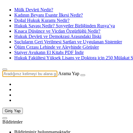
Mülk Devleti Nedir?
Kadının Beyanı Esastır İlkesi Nedir?
Doğal Hukuk Kuramı Nedir?
Hukuk Savaşı Nedir? Sovyetler Birliğinden Rusya’ya
Kısaca Düşünce ve Vicdan Özgürlüğü Nedir?
Hukuk Devleti ve Demokrasi Arasındaki İlişki
Suçluların Geri Verilmesi Şartları ve Uygulanan Sistemler
Ölüm Cezası Lehinde ve Aleyhinde Görüşler
Stajyer Avukatın El Kitabı PDF İndir
Hukuk Fakültesi Yüksek Lisans ve Doktora için 250 Mülakat S
Arama Yap
Giriş Yap
Bildirimler
Bildiriminiz bulunmamaktadır.