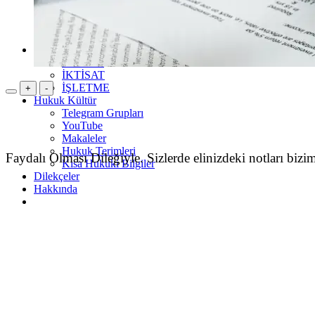
3.Sınıf Çalışma Odası
4.Sınıf Çalışma Odası
ARABULUCULUK Çalışma Odası
Ders Notları
HUKUK
İKTİSAT
İŞLETME
+
-
Hukuk Kültür
Telegram Grupları
YouTube
Makaleler
Hukuk Terimleri
Faydalı Olması Dileğiyle. Sizlerde elinizdeki notları bizim
Kısa Hukuki Bilgiler
Dilekçeler
Hakkında