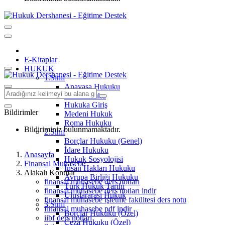
E-Kitaplar
HUKUK
1.Sınıf
Anayasa Hukuku
Aile Hukuku
Hukuka Giriş
Bildirimler
Medeni Hukuk
Roma Hukuku
Bildiriminiz bulunmamaktadır.
2.Sınıf
Borçlar Hukuku (Genel)
İdare Hukuku
Anasayfa
Hukuk Sosyolojisi
Finansal Muhasebe
İnsan Hakları Hukuku
Alakalı Konular
Avrupa Birliği Hukuku
finansal muhasebe ders notları
Türk Hukuk Tarihi
finansal muhasebe ders notları indir
Uluslararası Hukuk
finansal muhasebe işletme fakültesi ders notu
3.Sınıf
finansal muhasebe pdf indir
Borçlar Hukuku (Özel)
iibf ders notları
Ceza Hukuku (Özel)