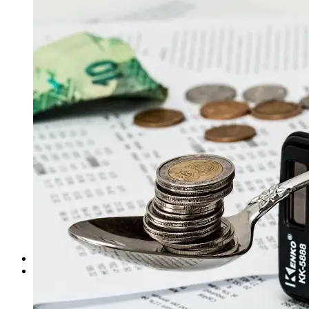
İktisat Sosyolojisi
Sosyolojiye Giriş
Temel Bilgi Teknolojileri
Yönetim ve Organizasyon
2.Sınıf
İstatistik
3.Sınıf
4.Sınıf
İşletme Bölümü
1.Sınıf
İşletme İlkeleri
Davranış Bilimleri
2.Sınıf
İstatistik
Mikro İktisat
Makro İktisat
3.Sınıf
4.Sınıf
Kamu Yönetimi Bölümü
Maliye Bölümü
Fakülteler
Çalışma Odaları
Hukuk Çalışma Odaları
1.Sınıf Çalışma Odası
2.Sınıf Çalışma Odası