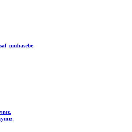
nsal_muhasebe
ınız.
yınız.