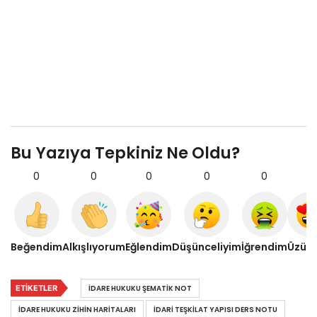
Bu Yazıya Tepkiniz Ne Oldu?
0
0
0
0
0
0
Beğendim
Alkışlıyorum
Eğlendim
Düşünceliyim
İğrendim
Üzül
ETIKETLER
IDARE HUKUKU ŞEMATIK NOT
IDARE HUKUKU ZIHIN HARITALARI
IDARI TEŞKILAT YAPISI DERS NOTU