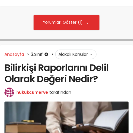
Yorumları Göster (1)
Anasayfa
3.Sınıf
Alakalı Konular
Bilirkişi Raporlarını Delil
Olarak Değeri Nedir?
hukukcumerve
tarafından
-