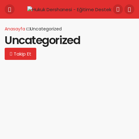
Anasayfa
Uncategorized
Uncategorized
Takip Et