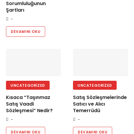
Sorumluluğunun
Şartları
-
DEVAMINI OKU
UNCATEGORIZED
UNCATEGORIZED
Kısaca “Taşınmaz
Satış Sözleşmelerinde
Satış Vaadi
Satıcı ve Alıcı
Sözleşmesi” Nedir?
Temerrüdü
-
-
DEVAMINI OKU
DEVAMINI OKU