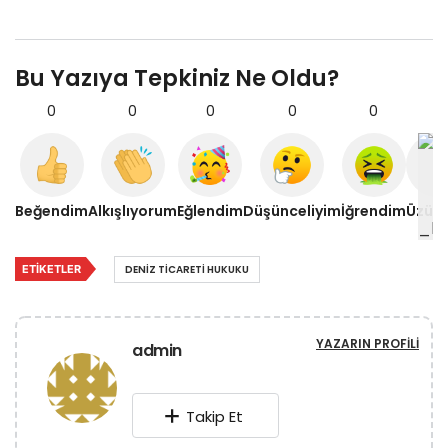
Bu Yazıya Tepkiniz Ne Oldu?
0
0
0
0
0
0
Beğendim
Alkışlıyorum
Eğlendim
Düşünceliyim
İğrendim
Üzül
ETIKETLER
DENIZ TICARETI HUKUKU
YAZARIN PROFILI
admin
Takip Et