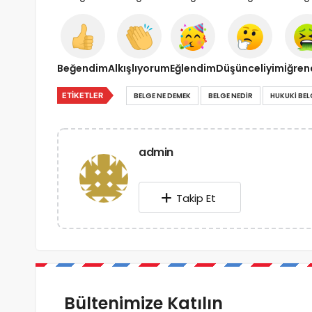
Beğendim
Alkışlıyorum
Eğlendim
Düşünceliyim
İğre
ETIKETLER
BELGE NE DEMEK
BELGE NEDIR
HUKUKI BEL
admin
Takip Et
Bültenimize Katılın