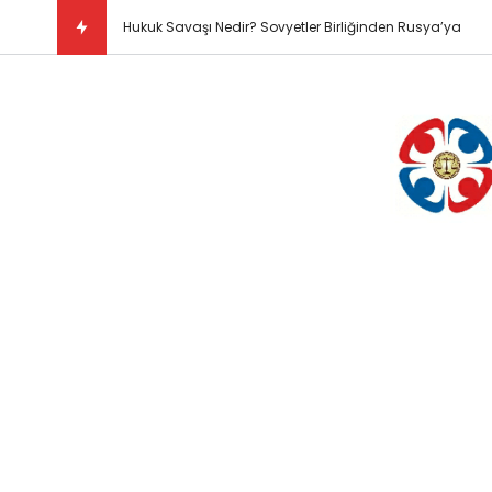
Hukuk Savaşı Nedir? Sovyetler Birliğinden Rusya’ya