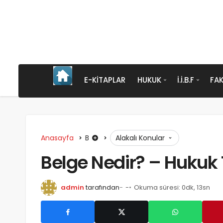
E-KITAPLAR
HUKUK
İ.İ.B.F
FAK
Anasayfa
B
Alakalı Konular
Belge Nedir? – Hukuk 
admin
tarafından
-
Okuma süresi: 0dk, 13sn