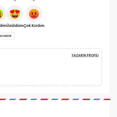
ndim
Üzüldüm
Çok Kızdım
GE NEDIR
YAZARIN PROFILI