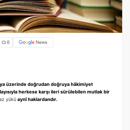
0
eşya üzerinde doğrudan doğruya hâkimiyet
yısıyla herkese karşı ileri sürülebilen mutlak bir
az yükü
aynî haklardandır.