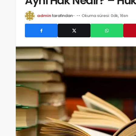
Ayni Hak Nedir? – Huk
admin
tarafından
-
Okuma süresi: 0dk, 16sn