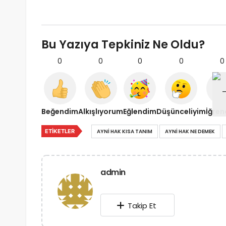
Bu Yazıya Tepkiniz Ne Oldu?
0
0
0
0
0
Beğendim
Alkışlıyorum
Eğlendim
Düşünceliyim
İğre
ETIKETLER
AYNI HAK KISA TANIM
AYNI HAK NE DEMEK
admin
Takip Et