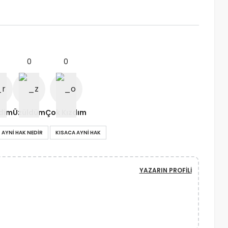
0
0
ndim
Üzüldüm
Çok Kızdım
AYNI HAK NEDIR
KISACA AYNI HAK
YAZARIN PROFILI