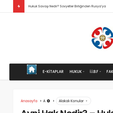
Kısaca Düşünce ve Vicd
E-KITAPLAR
HUKUK
İ.İ.B.F
FAK
Anasayfa
A
Alakalı Konular