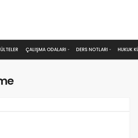
ÜLTELER
ÇALIŞMA ODALARI
DERS NOTLARI
HUKUK K
eme