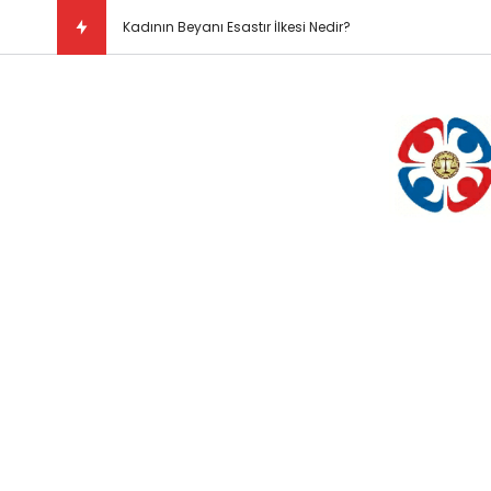
Kadının Beyanı Esastır İlkesi Nedir?