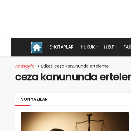
E-KITAPLAR
HUKUK
İ.İ.B.F
FAK
Anasayfa
Etiket: ceza kanununda erteleme
ceza kanununda ertel
SON YAZILAR