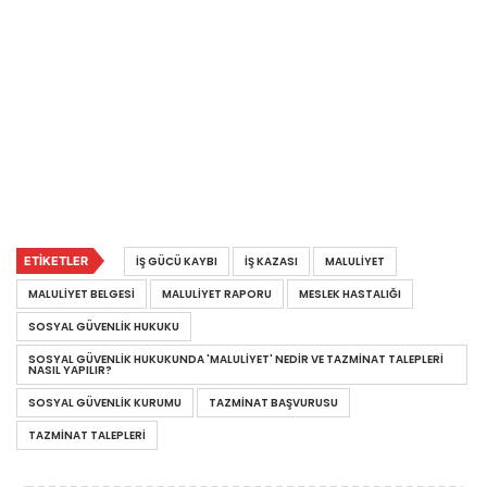
ETIKETLER
IŞ GÜCÜ KAYBI
IŞ KAZASI
MALULIYET
MALULIYET BELGESI
MALULIYET RAPORU
MESLEK HASTALIĞI
SOSYAL GÜVENLIK HUKUKU
SOSYAL GÜVENLIK HUKUKUNDA 'MALULIYET' NEDIR VE TAZMINAT TALEPLERI
NASIL YAPILIR?
SOSYAL GÜVENLIK KURUMU
TAZMINAT BAŞVURUSU
TAZMINAT TALEPLERI