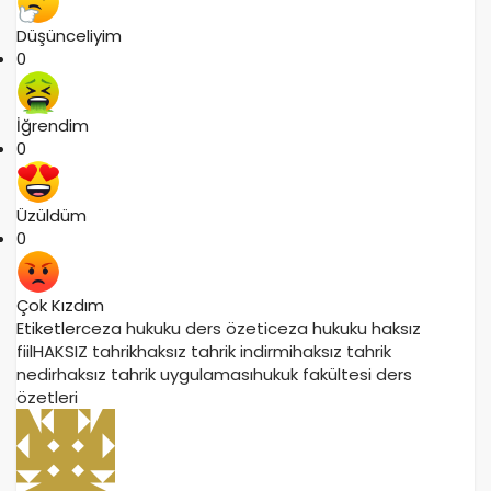
Düşünceliyim
0
İğrendim
0
Üzüldüm
0
Çok Kızdım
Etiketler
ceza hukuku ders özeti
ceza hukuku haksız
fiil
HAKSIZ tahrik
haksız tahrik indirmi
haksız tahrik
nedir
haksız tahrik uygulaması
hukuk fakültesi ders
özetleri