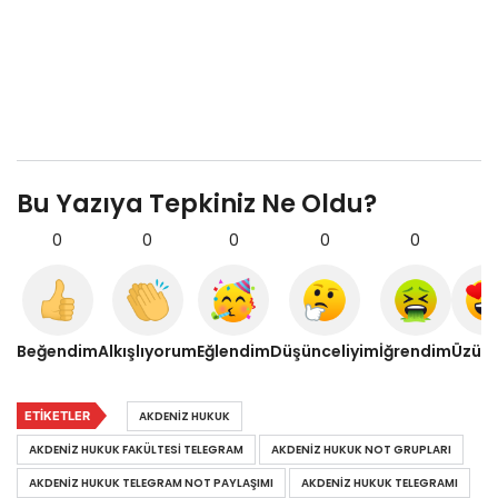
Bu Yazıya Tepkiniz Ne Oldu?
0
0
0
0
0
0
Beğendim
Alkışlıyorum
Eğlendim
Düşünceliyim
İğrendim
Üzül
ETIKETLER
AKDENIZ HUKUK
AKDENIZ HUKUK FAKÜLTESI TELEGRAM
AKDENIZ HUKUK NOT GRUPLARI
AKDENIZ HUKUK TELEGRAM NOT PAYLAŞIMI
AKDENIZ HUKUK TELEGRAMI