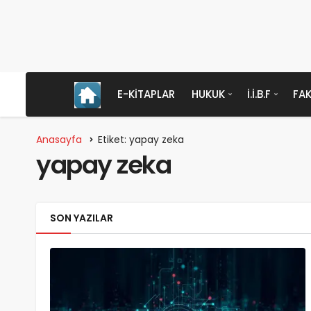
E-KITAPLAR
HUKUK
İ.İ.B.F
FAK
Anasayfa
Etiket: yapay zeka
yapay zeka
SON YAZILAR