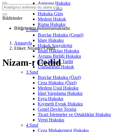
Anayasa Hukuku
Aile Hukuku
Hukuka Giriş
Bildirimler
Medeni Hukuk
Roma Hukuku
Bildiriminiz bulunmamaktadır.
2.Sınıf
Borçlar Hukuku (Genel)
İdare Hukuku
Anasayfa
Hukuk Sosyolojisi
Etiket: Nizam-ı Cedid
İnsan Hakları Hukuku
Avrupa Birliği Hukuku
Nizam-ı Cedid
Türk Hukuk Tarihi
Uluslararası Hukuk
3.Sınıf
Borçlar Hukuku (Özel)
Ceza Hukuku (Özel)
Medeni Usul Hukuku
İdari Yargılama Hukuku
Eşya Hukuku
Kıymetli Evrak Hukuku
Genel Devlet Teorisi
Ticari İşletmeler ve Ortaklıklar Hukuku
Vergi Hukuku
4.Sınıf
Ceza Muhakemesi Hukuku