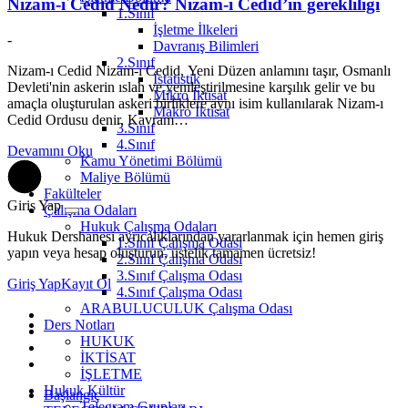
Nizam-ı Cedid Nedir? Nizam-ı Cedid’in gerekliliği
1.Sınıf
İşletme İlkeleri
-
Davranış Bilimleri
2.Sınıf
Nizam-ı Cedid Nizam-ı Cedid, Yeni Düzen anlamını taşır, Osmanlı
İstatistik
Devleti'nin askerin ıslah ve yenileştirilmesine karşılık gelir ve bu
Mikro İktisat
amaçla oluşturulan askeri birliklere aynı isim kullanılarak Nizam-ı
Makro İktisat
Cedid Ordusu denir. Kavram…
3.Sınıf
4.Sınıf
Devamını Oku
Kamu Yönetimi Bölümü
Maliye Bölümü
Fakülteler
Giriş Yap
Çalışma Odaları
Hukuk Çalışma Odaları
Hukuk Dershanesi ayrıcalıklarından yararlanmak için hemen giriş
1.Sınıf Çalışma Odası
yapın veya hesap oluşturun, üstelik tamamen ücretsiz!
2.Sınıf Çalışma Odası
3.Sınıf Çalışma Odası
Giriş Yap
Kayıt Ol
4.Sınıf Çalışma Odası
ARABULUCULUK Çalışma Odası
Ders Notları
HUKUK
İKTİSAT
İŞLETME
Hukuk Kültür
Başlangıç
Telegram Grupları