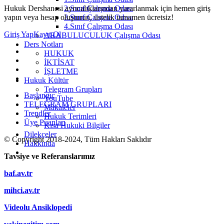
2.Sınıf Çalışma Odası
Hukuk Dershanesi ayrıcalıklarından yararlanmak için hemen giriş
3.Sınıf Çalışma Odası
yapın veya hesap oluşturun, üstelik tamamen ücretsiz!
4.Sınıf Çalışma Odası
Giriş Yap
Kayıt Ol
ARABULUCULUK Çalışma Odası
Ders Notları
HUKUK
İKTİSAT
İŞLETME
Hukuk Kültür
Telegram Grupları
Başlangıç
YouTube
TELEGRAM GRUPLARI
Makaleler
Trendler
Hukuk Terimleri
Üye Puanları
Kısa Hukuki Bilgiler
Dilekçeler
© Copyright 2018-2024, Tüm Hakları Saklıdır
Hakkında
Tavsiye ve Referanslarımız
baf.av.tr
mihci.av.tr
Videolu Ansiklopedi