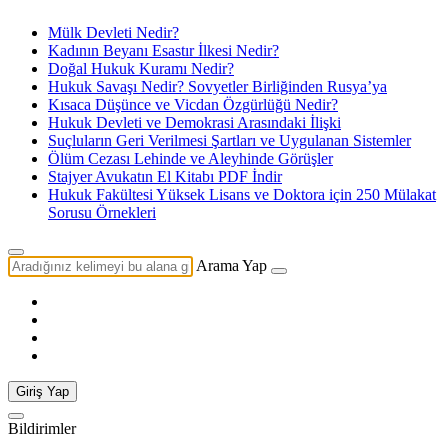
Mülk Devleti Nedir?
Kadının Beyanı Esastır İlkesi Nedir?
Doğal Hukuk Kuramı Nedir?
Hukuk Savaşı Nedir? Sovyetler Birliğinden Rusya’ya
Kısaca Düşünce ve Vicdan Özgürlüğü Nedir?
Hukuk Devleti ve Demokrasi Arasındaki İlişki
Suçluların Geri Verilmesi Şartları ve Uygulanan Sistemler
Ölüm Cezası Lehinde ve Aleyhinde Görüşler
Stajyer Avukatın El Kitabı PDF İndir
Hukuk Fakültesi Yüksek Lisans ve Doktora için 250 Mülakat
Sorusu Örnekleri
Arama Yap
Giriş Yap
Bildirimler