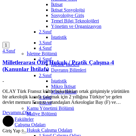
İktisat
İktisat Sosyolojisi
Sosyolojiye Giriş
Temel Bilgi Teknolojileri
Yönetim ve Organizasyon
2.Sınıf
İstatistik
3.Sınıf
1
4.Sınıf
4.Sınıf
İşletme Bölümü
1.Sınıf
Milletlerarası Özel Hukuk / Pratik Çalışma-4
İşletme İlkeleri
(Kanunlar İhtilafı)
Davranış Bilimleri
2.Sınıf
İstatistik
-
Mikro İktisat
OLAY Türk Fransız kültür bakanlıkları ortak girişimiyle yürütülen
Makro İktisat
bir arkeolojik kazıda çalışmak için 2 yıllığına Türkiye’ye gelen
3.Sınıf
devlet memuru Fransız vatandaşları Arkeologlar Bay (F) ve…
4.Sınıf
Kamu Yönetimi Bölümü
Devamını Oku
Maliye Bölümü
Fakülteler
Çalışma Odaları
Hukuk Çalışma Odaları
Giriş Yap
1.Sınıf Çalışma Odası