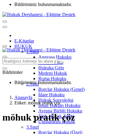
Bildiriminiz bulunmamaktadır.
E-Kitaplar
HUKUK
1.Sınıf
Anayasa Hukuku
Aile Hukuku
Hukuka Giriş
Bildirimler
Medeni Hukuk
Roma Hukuku
Bildiriminiz bulunmamaktadır.
2.Sınıf
Borçlar Hukuku (Genel)
İdare Hukuku
Anasayfa
Hukuk Sosyolojisi
Etiket: möhuk pratik çöz
İnsan Hakları Hukuku
Avrupa Birliği Hukuku
möhuk pratik çöz
Türk Hukuk Tarihi
Uluslararası Hukuk
3.Sınıf
Borçlar Hukuku (Özel)