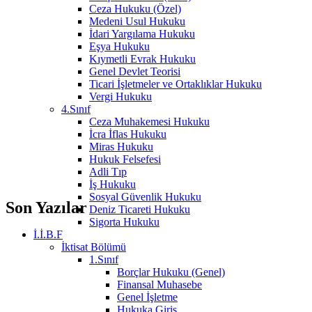
Ceza Hukuku (Özel)
Medeni Usul Hukuku
İdari Yargılama Hukuku
Eşya Hukuku
Kıymetli Evrak Hukuku
Genel Devlet Teorisi
Ticari İşletmeler ve Ortaklıklar Hukuku
Vergi Hukuku
4.Sınıf
Ceza Muhakemesi Hukuku
İcra İflas Hukuku
Miras Hukuku
Hukuk Felsefesi
Adli Tıp
İş Hukuku
Sosyal Güvenlik Hukuku
Son Yazılar
Deniz Ticareti Hukuku
Sigorta Hukuku
İ.İ.B.F
İktisat Bölümü
1.Sınıf
Borçlar Hukuku (Genel)
Finansal Muhasebe
Genel İşletme
Hukuka Giriş