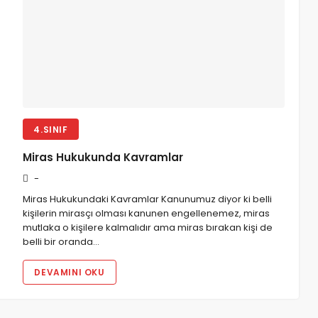
at Sorusu Örnekleri
4.SINIF
Miras Hukukunda Kavramlar
-
Miras Hukukundaki Kavramlar Kanunumuz diyor ki belli
kişilerin mirasçı olması kanunen engellenemez, miras
mutlaka o kişilere kalmalıdır ama miras bırakan kişi de
belli bir oranda…
DEVAMINI OKU