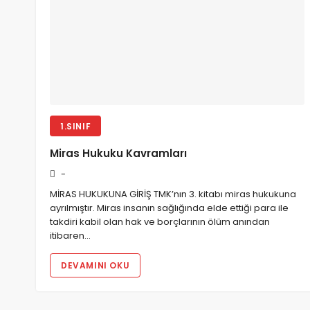
Hukuk Fakültesi Yüksek Lisans ve Doktora için 250 Mülak
1.SINIF
Miras Hukuku Kavramları
-
MİRAS HUKUKUNA GİRİŞ TMK’nın 3. kitabı miras hukukuna
ayrılmıştır. Miras insanın sağlığında elde ettiği para ile
takdiri kabil olan hak ve borçlarının ölüm anından
itibaren…
DEVAMINI OKU