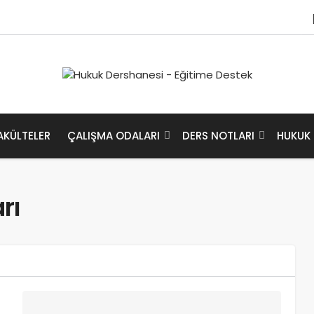
AKÜLTELER
ÇALIŞMA ODALARI
DERS NOTLARI
HUKUK 
rı
r