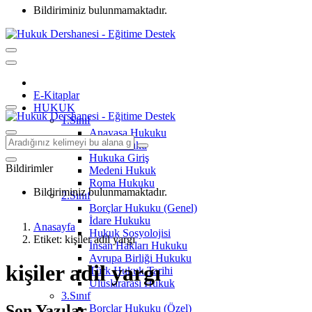
Bildiriminiz bulunmamaktadır.
E-Kitaplar
HUKUK
1.Sınıf
Anayasa Hukuku
Aile Hukuku
Hukuka Giriş
Bildirimler
Medeni Hukuk
Roma Hukuku
Bildiriminiz bulunmamaktadır.
2.Sınıf
Borçlar Hukuku (Genel)
İdare Hukuku
Anasayfa
Hukuk Sosyolojisi
Etiket: kişiler adil yargı
İnsan Hakları Hukuku
Avrupa Birliği Hukuku
kişiler adil yargı
Türk Hukuk Tarihi
Uluslararası Hukuk
3.Sınıf
Son Yazılar
Borçlar Hukuku (Özel)