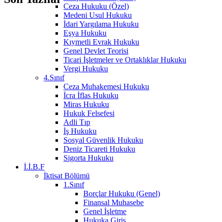
Ceza Hukuku (Özel)
Medeni Usul Hukuku
İdari Yargılama Hukuku
Eşya Hukuku
Kıymetli Evrak Hukuku
Genel Devlet Teorisi
Ticari İşletmeler ve Ortaklıklar Hukuku
Vergi Hukuku
4.Sınıf
Ceza Muhakemesi Hukuku
İcra İflas Hukuku
Miras Hukuku
Hukuk Felsefesi
Adli Tıp
İş Hukuku
Sosyal Güvenlik Hukuku
Deniz Ticareti Hukuku
Sigorta Hukuku
İ.İ.B.F
İktisat Bölümü
1.Sınıf
Borçlar Hukuku (Genel)
Finansal Muhasebe
Genel İşletme
Hukuka Giriş