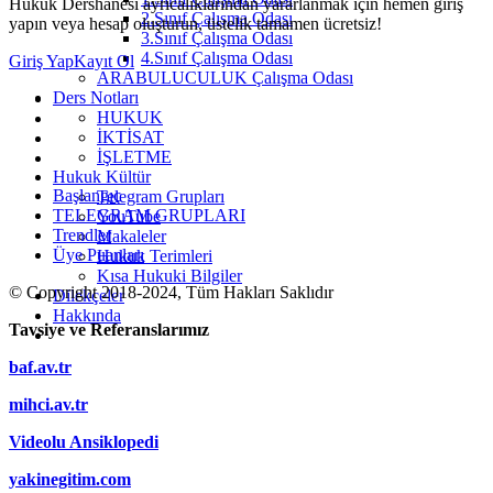
Hukuk Dershanesi ayrıcalıklarından yararlanmak için hemen giriş
2.Sınıf Çalışma Odası
yapın veya hesap oluşturun, üstelik tamamen ücretsiz!
3.Sınıf Çalışma Odası
4.Sınıf Çalışma Odası
Giriş Yap
Kayıt Ol
ARABULUCULUK Çalışma Odası
Ders Notları
HUKUK
İKTİSAT
İŞLETME
Hukuk Kültür
Başlangıç
Telegram Grupları
TELEGRAM GRUPLARI
YouTube
Trendler
Makaleler
Üye Puanları
Hukuk Terimleri
Kısa Hukuki Bilgiler
© Copyright 2018-2024, Tüm Hakları Saklıdır
Dilekçeler
Hakkında
Tavsiye ve Referanslarımız
baf.av.tr
mihci.av.tr
Videolu Ansiklopedi
yakinegitim.com