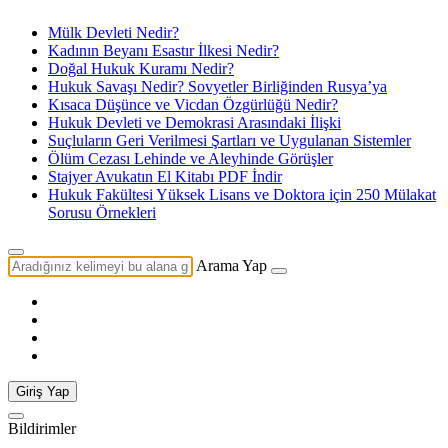
Mülk Devleti Nedir?
Kadının Beyanı Esastır İlkesi Nedir?
Doğal Hukuk Kuramı Nedir?
Hukuk Savaşı Nedir? Sovyetler Birliğinden Rusya’ya
Kısaca Düşünce ve Vicdan Özgürlüğü Nedir?
Hukuk Devleti ve Demokrasi Arasındaki İlişki
Suçluların Geri Verilmesi Şartları ve Uygulanan Sistemler
Ölüm Cezası Lehinde ve Aleyhinde Görüşler
Stajyer Avukatın El Kitabı PDF İndir
Hukuk Fakültesi Yüksek Lisans ve Doktora için 250 Mülakat
Sorusu Örnekleri
Arama Yap
Giriş Yap
Bildirimler