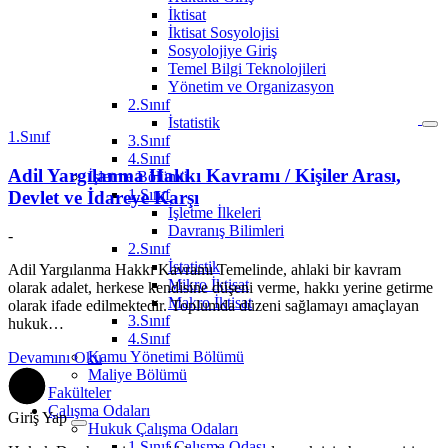
İktisat
İktisat Sosyolojisi
Sosyolojiye Giriş
Temel Bilgi Teknolojileri
Yönetim ve Organizasyon
2.Sınıf
İstatistik
1.Sınıf
3.Sınıf
4.Sınıf
Adil Yargılanma Hakkı Kavramı / Kişiler Arası,
İşletme Bölümü
1.Sınıf
Devlet ve İdareye Karşı
İşletme İlkeleri
Davranış Bilimleri
-
2.Sınıf
İstatistik
Adil Yargılanma Hakkı Kavramı Temelinde, ahlaki bir kavram
Mikro İktisat
olarak adalet, herkese kendisine düşeni verme, hakkı yerine getirme
Makro İktisat
olarak ifade edilmektedir. Toplumda düzeni sağlamayı amaçlayan
3.Sınıf
hukuk…
4.Sınıf
Kamu Yönetimi Bölümü
Devamını Oku
Maliye Bölümü
Fakülteler
Çalışma Odaları
Giriş Yap
Hukuk Çalışma Odaları
1.Sınıf Çalışma Odası