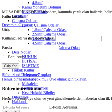
4.Sınıf
-
Kamu Yönetimi Bölümü
Maliye Bölümü
MÜSADERE NEDİR? Müsadere, kanunda yazılı olan hallerde, belirli m
Fakülteler
Failin küçük…
Çalışma Odaları
Devamını Oku
Hukuk Çalışma Odaları
Giriş
1.Sınıf Çalışma Odası
2.Sınıf Çalışma Odası
Kullanıcı adı ya da e-posta adresi
3.Sınıf Çalışma Odası
4.Sınıf Çalışma Odası
Parola
ARABULUCULUK Çalışma Odası
Ders Notları
HUKUK
Beni hatırla
İKTİSAT
İŞLETME
Hukuk Kültür
Şifrenizi mi Unuttunuz?
Telegram Grupları
Henüz bir hesabınız yok mu? Üye olmak için
tıklayın.
YouTube
Makaleler
Hukuk Terimleri
Bültenimize Katılın
Kısa Hukuki Bilgiler
Dilekçeler
Hemen ücretsiz üye olun ve yeni güncellemelerden haberdar olan ilk k
Hakkında
E-Posta Adresiniz