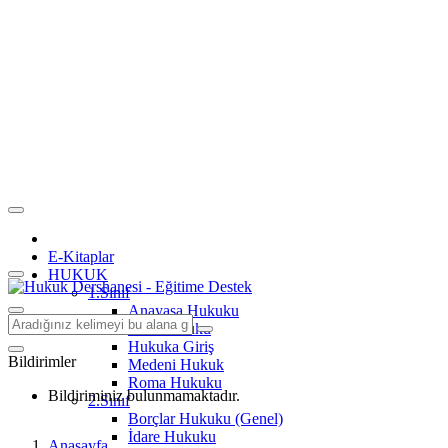
E-Kitaplar
HUKUK
1.Sınıf
Anayasa Hukuku
Aile Hukuku
Hukuka Giriş
Bildirimler
Medeni Hukuk
Roma Hukuku
Bildiriminiz bulunmamaktadır.
2.Sınıf
Borçlar Hukuku (Genel)
İdare Hukuku
Anasayfa