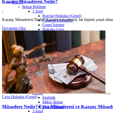
Kazanç Müsaderesi Nedir?
İ.İ.B.F
İktisat Bölümü
-
1.Sınıf
Borçlar Hukuku (Genel)
Kazanç Müsaderesi Nedir? Kazanç müsaderesi, bir kişinin yasal olma
Finansal Muhasebe
Genel İşletme
Devamını Oku
Hukuka Giriş
İktisat
İktisat Sosyolojisi
Sosyolojiye Giriş
Temel Bilgi Teknolojileri
Yönetim ve Organizasyon
2.Sınıf
İstatistik
3.Sınıf
4.Sınıf
İşletme Bölümü
1.Sınıf
İşletme İlkeleri
Davranış Bilimleri
2.Sınıf
Ceza Hukuku (Genel)
İstatistik
Mikro İktisat
Müsadere Nedir? Eşya Müsaderesi ve Kazanç Müsade
Makro İktisat
3.Sınıf