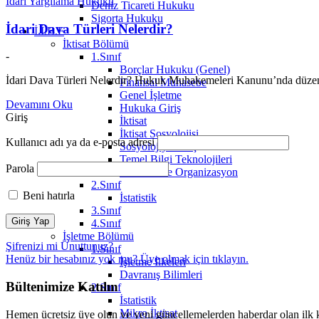
İdari Yargılama Hukuku
Deniz Ticareti Hukuku
Sigorta Hukuku
İdari Dava Türleri Nelerdir?
İ.İ.B.F
İktisat Bölümü
-
1.Sınıf
Borçlar Hukuku (Genel)
İdari Dava Türleri Nelerdir? Hukuk Muhakemeleri Kanunu’nda düzenlene
Finansal Muhasebe
Genel İşletme
Devamını Oku
Hukuka Giriş
Giriş
İktisat
İktisat Sosyolojisi
Kullanıcı adı ya da e-posta adresi
Sosyolojiye Giriş
Temel Bilgi Teknolojileri
Parola
Yönetim ve Organizasyon
2.Sınıf
Beni hatırla
İstatistik
3.Sınıf
4.Sınıf
İşletme Bölümü
Şifrenizi mi Unuttunuz?
1.Sınıf
Henüz bir hesabınız yok mu? Üye olmak için
tıklayın.
İşletme İlkeleri
Davranış Bilimleri
Bültenimize Katılın
2.Sınıf
İstatistik
Mikro İktisat
Hemen ücretsiz üye olun ve yeni güncellemelerden haberdar olan ilk k