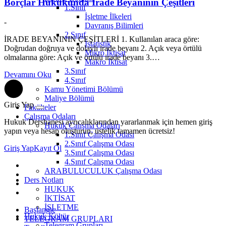
Borçlar Hukukunda İrade Beyanının Çeşitleri
1.Sınıf
İşletme İlkeleri
-
Davranış Bilimleri
2.Sınıf
İRADE BEYANININ ÇEŞİTLERİ 1. Kullanılan araca göre:
İstatistik
Doğrudan doğruya ve dolaylı irade beyanı 2. Açık veya örtülü
Mikro İktisat
olmalarına göre: Açık ve örtülü irade beyanı 3.…
Makro İktisat
3.Sınıf
Devamını Oku
4.Sınıf
Kamu Yönetimi Bölümü
Maliye Bölümü
Giriş Yap
Fakülteler
Çalışma Odaları
Hukuk Dershanesi ayrıcalıklarından yararlanmak için hemen giriş
Hukuk Çalışma Odaları
yapın veya hesap oluşturun, üstelik tamamen ücretsiz!
1.Sınıf Çalışma Odası
2.Sınıf Çalışma Odası
Giriş Yap
Kayıt Ol
3.Sınıf Çalışma Odası
4.Sınıf Çalışma Odası
ARABULUCULUK Çalışma Odası
Ders Notları
HUKUK
İKTİSAT
İŞLETME
Başlangıç
Hukuk Kültür
TELEGRAM GRUPLARI
Telegram Grupları