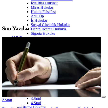
İcra İflas Hukuku
Miras Hukuku
Hukuk Felsefesi
Adli Tıp
İş Hukuku
Sosyal Güvenlik Hukuku
Son Yazılar
Deniz Ticareti Hukuku
Sigorta Hukuku
İ.İ.B.F
İktisat Bölümü
1.Sınıf
Borçlar Hukuku (Genel)
Finansal Muhasebe
Genel İşletme
Hukuka Giriş
İktisat
İktisat Sosyolojisi
Sosyolojiye Giriş
Temel Bilgi Teknolojileri
Yönetim ve Organizasyon
2.Sınıf
İstatistik
3.Sınıf
2.Sınıf
4.Sınıf
İşletme Bölümü