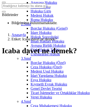
Anayasa Hukuku
Aile Hukuku
Hukuka Giriş
Bildirimler
Medeni Hukuk
Roma Hukuku
Bildiriminiz bulunmamaktadır.
2.Sınıf
Borçlar Hukuku (Genel)
İdare Hukuku
Anasayfa
Hukuk Sosyolojisi
Etiket: Icaba davet ne demek?
İnsan Hakları Hukuku
Avrupa Birliği Hukuku
Icaba davet ne demek?
Türk Hukuk Tarihi
Uluslararası Hukuk
3.Sınıf
Borçlar Hukuku (Özel)
Ceza Hukuku (Özel)
Medeni Usul Hukuku
İdari Yargılama Hukuku
Eşya Hukuku
Kıymetli Evrak Hukuku
Genel Devlet Teorisi
Ticari İşletmeler ve Ortaklıklar Hukuku
Vergi Hukuku
4.Sınıf
Ceza Muhakemesi Hukuku