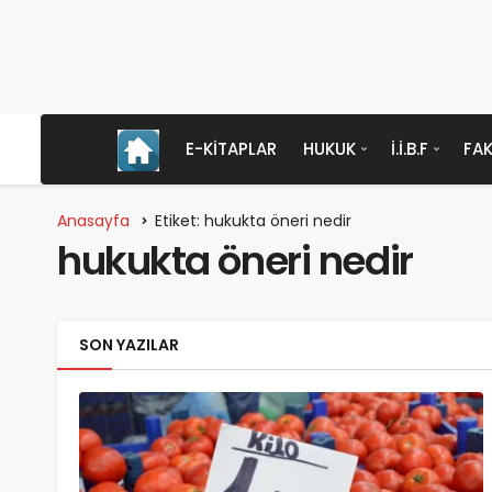
E-KITAPLAR
HUKUK
İ.İ.B.F
FAK
Anasayfa
Etiket: hukukta öneri nedir
hukukta öneri nedir
SON YAZILAR