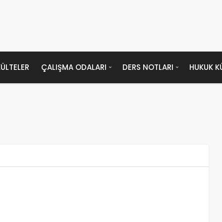
ÜLTELER
ÇALIŞMA ODALARI
DERS NOTLARI
HUKUK K