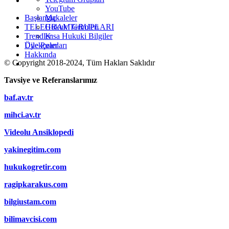
YouTube
Makaleler
Başlangıç
Hukuk Terimleri
TELEGRAM GRUPLARI
Kısa Hukuki Bilgiler
Trendler
Dilekçeler
Üye Puanları
Hakkında
© Copyright 2018-2024, Tüm Hakları Saklıdır
Tavsiye ve Referanslarımız
baf.av.tr
mihci.av.tr
Videolu Ansiklopedi
yakinegitim.com
hukukogretir.com
ragipkarakus.com
bilgiustam.com
bilimavcisi.com