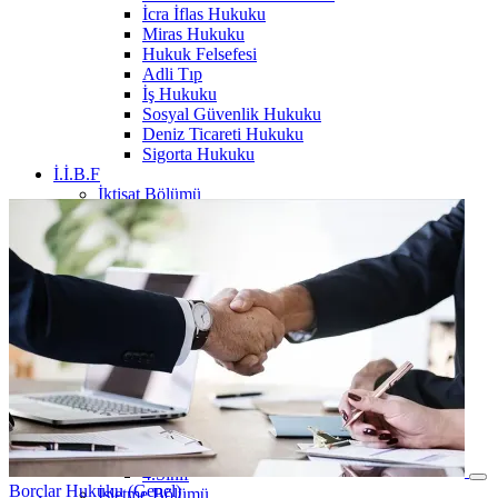
İcra İflas Hukuku
Miras Hukuku
Hukuk Felsefesi
Adli Tıp
İş Hukuku
Sosyal Güvenlik Hukuku
Deniz Ticareti Hukuku
Sigorta Hukuku
İ.İ.B.F
İktisat Bölümü
1.Sınıf
Borçlar Hukuku (Genel)
Finansal Muhasebe
Genel İşletme
Hukuka Giriş
İktisat
İktisat Sosyolojisi
Sosyolojiye Giriş
Temel Bilgi Teknolojileri
Yönetim ve Organizasyon
2.Sınıf
İstatistik
3.Sınıf
4.Sınıf
Borçlar Hukuku (Genel)
İşletme Bölümü