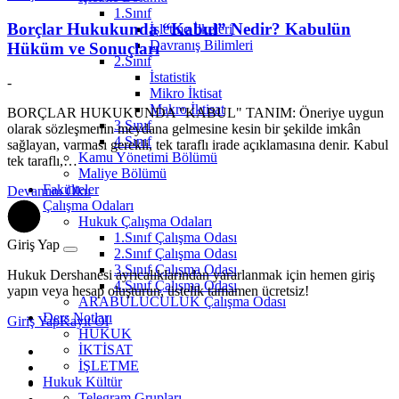
1.Sınıf
Borçlar Hukukunda “Kabul” Nedir? Kabulün
İşletme İlkeleri
Davranış Bilimleri
Hüküm ve Sonuçları
2.Sınıf
İstatistik
-
Mikro İktisat
Makro İktisat
BORÇLAR HUKUKUNDA "KABUL" TANIM: Öneriye uygun
3.Sınıf
olarak sözleşmenin meydana gelmesine kesin bir şekilde imkân
4.Sınıf
sağlayan, varması gerekli, tek taraflı irade açıklamasına denir. Kabul
Kamu Yönetimi Bölümü
tek taraflı,…
Maliye Bölümü
Fakülteler
Devamını Oku
Çalışma Odaları
Hukuk Çalışma Odaları
1.Sınıf Çalışma Odası
Giriş Yap
2.Sınıf Çalışma Odası
3.Sınıf Çalışma Odası
Hukuk Dershanesi ayrıcalıklarından yararlanmak için hemen giriş
4.Sınıf Çalışma Odası
yapın veya hesap oluşturun, üstelik tamamen ücretsiz!
ARABULUCULUK Çalışma Odası
Ders Notları
Giriş Yap
Kayıt Ol
HUKUK
İKTİSAT
İŞLETME
Hukuk Kültür
Telegram Grupları