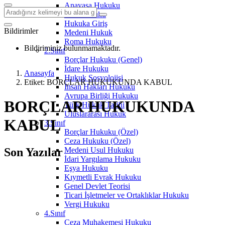
Anayasa Hukuku
Aile Hukuku
Hukuka Giriş
Bildirimler
Medeni Hukuk
Roma Hukuku
Bildiriminiz bulunmamaktadır.
2.Sınıf
Borçlar Hukuku (Genel)
İdare Hukuku
Anasayfa
Hukuk Sosyolojisi
Etiket: BORÇLAR HUKUKUNDA KABUL
İnsan Hakları Hukuku
Avrupa Birliği Hukuku
BORÇLAR HUKUKUNDA
Türk Hukuk Tarihi
Uluslararası Hukuk
KABUL
3.Sınıf
Borçlar Hukuku (Özel)
Ceza Hukuku (Özel)
Son Yazılar
Medeni Usul Hukuku
İdari Yargılama Hukuku
Eşya Hukuku
Kıymetli Evrak Hukuku
Genel Devlet Teorisi
Ticari İşletmeler ve Ortaklıklar Hukuku
Vergi Hukuku
4.Sınıf
Ceza Muhakemesi Hukuku