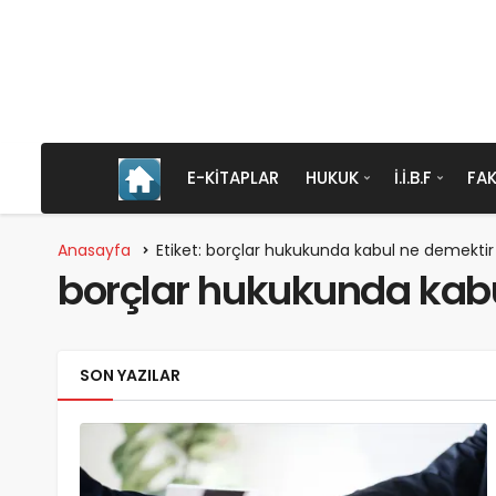
E-KITAPLAR
HUKUK
İ.İ.B.F
FAK
Anasayfa
Etiket: borçlar hukukunda kabul ne demektir
borçlar hukukunda kab
SON YAZILAR