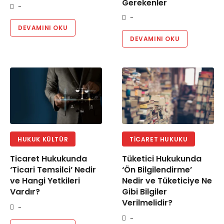
Gerekenler
-
-
DEVAMINI OKU
DEVAMINI OKU
HUKUK KÜLTÜR
TICARET HUKUKU
Ticaret Hukukunda
Tüketici Hukukunda
‘Ticari Temsilci’ Nedir
‘Ön Bilgilendirme’
ve Hangi Yetkileri
Nedir ve Tüketiciye Ne
Vardır?
Gibi Bilgiler
Verilmelidir?
-
-