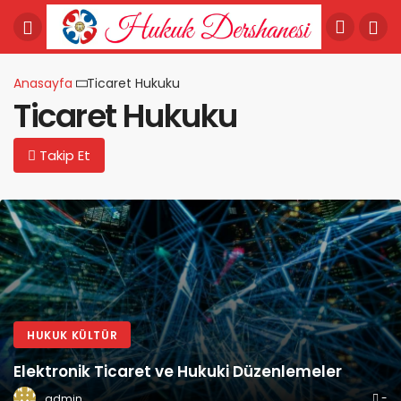
Anasayfa
Ticaret Hukuku
Ticaret Hukuku
Takip Et
FIKRI VE SINAI MÜLKIYET
Fikri Mülkiyet Hukuku
e Hukuki Düzenlemeler
Nasıl Korunur?
-
admin