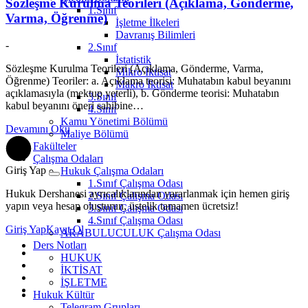
Sözleşme Kurulma Teorileri (Açıklama, Gönderme,
1.Sınıf
Varma, Öğrenme)
İşletme İlkeleri
Davranış Bilimleri
-
2.Sınıf
İstatistik
Sözleşme Kurulma Teorileri (Açıklama, Gönderme, Varma,
Mikro İktisat
Öğrenme) Teoriler: a. Açıklama teorisi: Muhatabın kabul beyanını
Makro İktisat
açıklamasıyla (mektup yeterli), b. Gönderme teorisi: Muhatabın
3.Sınıf
kabul beyanını öneri sahibine…
4.Sınıf
Kamu Yönetimi Bölümü
Devamını Oku
Maliye Bölümü
Fakülteler
Çalışma Odaları
Giriş Yap
Hukuk Çalışma Odaları
1.Sınıf Çalışma Odası
Hukuk Dershanesi ayrıcalıklarından yararlanmak için hemen giriş
2.Sınıf Çalışma Odası
yapın veya hesap oluşturun, üstelik tamamen ücretsiz!
3.Sınıf Çalışma Odası
4.Sınıf Çalışma Odası
Giriş Yap
Kayıt Ol
ARABULUCULUK Çalışma Odası
Ders Notları
HUKUK
İKTİSAT
İŞLETME
Hukuk Kültür
Telegram Grupları