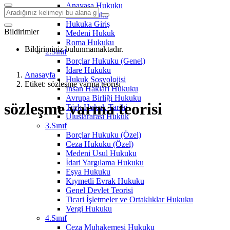
Anayasa Hukuku
Aile Hukuku
Hukuka Giriş
Bildirimler
Medeni Hukuk
Roma Hukuku
Bildiriminiz bulunmamaktadır.
2.Sınıf
Borçlar Hukuku (Genel)
İdare Hukuku
Anasayfa
Hukuk Sosyolojisi
Etiket: sözleşme varma teorisi
İnsan Hakları Hukuku
Avrupa Birliği Hukuku
sözleşme varma teorisi
Türk Hukuk Tarihi
Uluslararası Hukuk
3.Sınıf
Borçlar Hukuku (Özel)
Ceza Hukuku (Özel)
Medeni Usul Hukuku
İdari Yargılama Hukuku
Eşya Hukuku
Kıymetli Evrak Hukuku
Genel Devlet Teorisi
Ticari İşletmeler ve Ortaklıklar Hukuku
Vergi Hukuku
4.Sınıf
Ceza Muhakemesi Hukuku