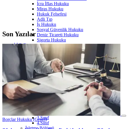
İcra İflas Hukuku
Miras Hukuku
Hukuk Felsefesi
Adli Tıp
İş Hukuku
Sosyal Güvenlik Hukuku
Son Yazılar
Deniz Ticareti Hukuku
Sigorta Hukuku
İ.İ.B.F
İktisat Bölümü
1.Sınıf
Borçlar Hukuku (Genel)
Finansal Muhasebe
Genel İşletme
Hukuka Giriş
İktisat
İktisat Sosyolojisi
Sosyolojiye Giriş
Temel Bilgi Teknolojileri
Yönetim ve Organizasyon
2.Sınıf
İstatistik
3.Sınıf
Borçlar Hukuku (Genel)
4.Sınıf
İşletme Bölümü