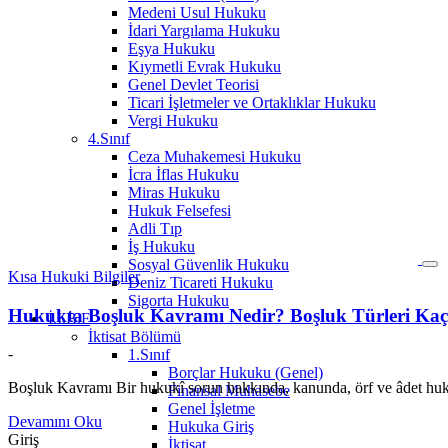
Medeni Usul Hukuku
İdari Yargılama Hukuku
Eşya Hukuku
Kıymetli Evrak Hukuku
Genel Devlet Teorisi
Ticari İşletmeler ve Ortaklıklar Hukuku
Vergi Hukuku
4.Sınıf
Ceza Muhakemesi Hukuku
İcra İflas Hukuku
Miras Hukuku
Hukuk Felsefesi
Adli Tıp
İş Hukuku
Sosyal Güvenlik Hukuku
Kısa Hukuki Bilgiler
Deniz Ticareti Hukuku
Sigorta Hukuku
Hukukta Boşluk Kavramı Nedir? Boşluk Türleri Kaça
İ.İ.B.F
İktisat Bölümü
-
1.Sınıf
Borçlar Hukuku (Genel)
Boşluk Kavramı Bir hukukî sorun hakkında, kanunda, örf ve âdet hu
Finansal Muhasebe
Genel İşletme
Devamını Oku
Hukuka Giriş
Giriş
İktisat