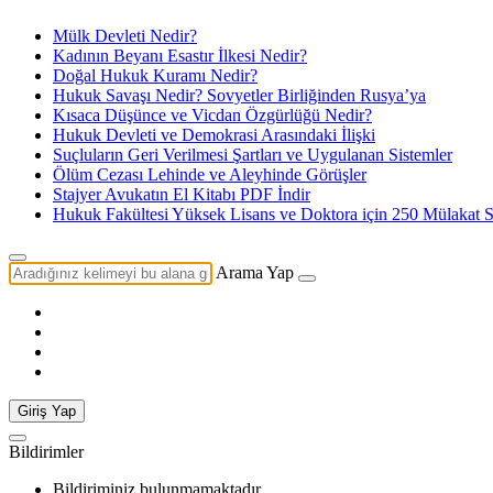
Mülk Devleti Nedir?
Kadının Beyanı Esastır İlkesi Nedir?
Doğal Hukuk Kuramı Nedir?
Hukuk Savaşı Nedir? Sovyetler Birliğinden Rusya’ya
Kısaca Düşünce ve Vicdan Özgürlüğü Nedir?
Hukuk Devleti ve Demokrasi Arasındaki İlişki
Suçluların Geri Verilmesi Şartları ve Uygulanan Sistemler
Ölüm Cezası Lehinde ve Aleyhinde Görüşler
Stajyer Avukatın El Kitabı PDF İndir
Hukuk Fakültesi Yüksek Lisans ve Doktora için 250 Mülakat S
Arama Yap
Giriş Yap
Bildirimler
Bildiriminiz bulunmamaktadır.