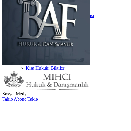
3.Sınıf Çalışma Odası
4.Sınıf Çalışma Odası
ARABULUCULUK Çalışma Odası
Ders Notları
HUKUK
İKTİSAT
İŞLETME
Hukuk Kültür
Telegram Grupları
YouTube
Makaleler
Hukuk Terimleri
Kısa Hukuki Bilgiler
Dilekçeler
Hakkında
Sosyal Medya
Takip
Abone
Takip