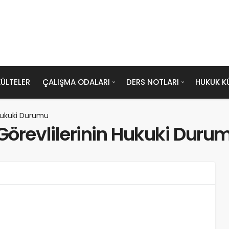
ÜLTELER
ÇALIŞMA ODALARI
DERS NOTLARI
HUKUK K
 Hukuki Durumu
örevlilerinin Hukuki Duru