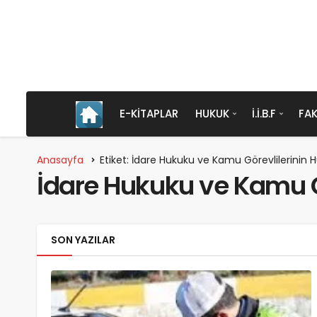
E-KITAPLAR
HUKUK
İ.İ.B.F
FAK
Anasayfa
Etiket: İdare Hukuku ve Kamu Görevlilerinin
İdare Hukuku ve Kamu G
SON YAZILAR