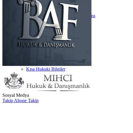
3.Sınıf Çalışma Odası
4.Sınıf Çalışma Odası
ARABULUCULUK Çalışma Odası
Ders Notları
HUKUK
İKTİSAT
İŞLETME
Hukuk Kültür
Telegram Grupları
YouTube
Makaleler
Hukuk Terimleri
Kısa Hukuki Bilgiler
Dilekçeler
Hakkında
Sosyal Medya
Takip
Abone
Takip