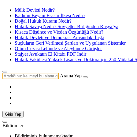
Mülk Devleti Nedir?
Kadının Beyanı Esastır İlkesi Nedir?
Doğal Hukuk Kuramı Nedir?
Hukuk Savaşı Nedir? Sovyetler Birliğinden Rusya’ya
Kısaca Düşünce ve Vicdan Özgürlüğü Nedir?
Hukuk Devleti ve Demokrasi Arasındaki İlişki
Suçluların Geri Verilmesi Şartları ve Uygulanan Sistemler
Ölüm Cezası Lehinde ve Aleyhinde Görüşler
Stajyer Avukatın El Kitabı PDF İndir
Hukuk Fakültesi Yüksek Lisans ve Doktora için 250 Mülakat S
Arama Yap
Giriş Yap
Bildirimler
Bildiriminiz bulunmamaktadır.