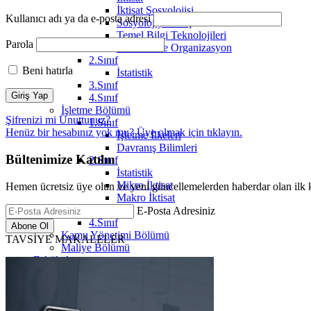
İktisat Sosyolojisi
Kullanıcı adı ya da e-posta adresi
Sosyolojiye Giriş
Temel Bilgi Teknolojileri
Parola
Yönetim ve Organizasyon
2.Sınıf
Beni hatırla
İstatistik
3.Sınıf
4.Sınıf
İşletme Bölümü
Şifrenizi mi Unuttunuz?
1.Sınıf
Henüz bir hesabınız yok mu? Üye olmak için
tıklayın.
İşletme İlkeleri
Davranış Bilimleri
Bültenimize Katılın
2.Sınıf
İstatistik
Mikro İktisat
Hemen ücretsiz üye olun ve yeni güncellemelerden haberdar olan ilk k
Makro İktisat
3.Sınıf
E-Posta Adresiniz
4.Sınıf
Kamu Yönetimi Bölümü
TAVSİYE MAKALELER
Maliye Bölümü
Fakülteler
Çalışma Odaları
Hukuk Çalışma Odaları
1.Sınıf Çalışma Odası
2.Sınıf Çalışma Odası