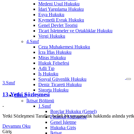
Medeni Usul Hukuku
İdari Yargılama Hukuku
Eşya Hukuku
Kıymetli Evrak Hukuku
Genel Devlet Teorisi
Ticari İşletmeler ve Ortaklıklar Hukuku
Vergi Hukuku
4.Sınıf
Ceza Muhakemesi Hukuku
İcra İflas Hukuku
Miras Hukuku
Hukuk Felsefesi
Adli Tıp
İş Hukuku
Sosyal Güvenlik Hukuku
3.Sınıf
Deniz Ticareti Hukuku
Sigorta Hukuku
13-Yetki Sözleşmesi
İ.İ.B.F
İktisat Bölümü
-
1.Sınıf
Borçlar Hukuku (Genel)
Yetki Sözleşmesi Taraflar, belirli bir uyuşmazlık hakkında aslında yetk
Finansal Muhasebe
Genel İşletme
Devamını Oku
Hukuka Giriş
Giriş
İktisat