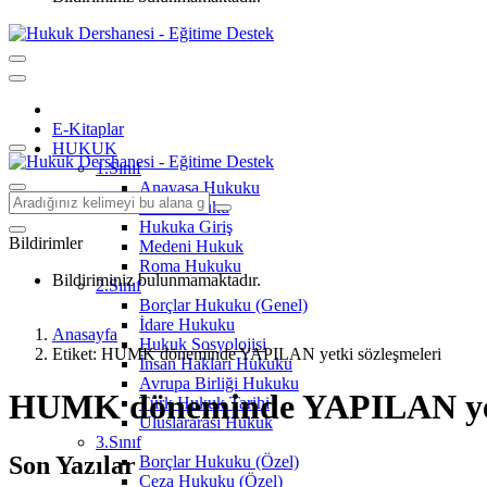
E-Kitaplar
HUKUK
1.Sınıf
Anayasa Hukuku
Aile Hukuku
Hukuka Giriş
Bildirimler
Medeni Hukuk
Roma Hukuku
Bildiriminiz bulunmamaktadır.
2.Sınıf
Borçlar Hukuku (Genel)
İdare Hukuku
Anasayfa
Hukuk Sosyolojisi
Etiket: HUMK döneminde YAPILAN yetki sözleşmeleri
İnsan Hakları Hukuku
Avrupa Birliği Hukuku
HUMK döneminde YAPILAN yetk
Türk Hukuk Tarihi
Uluslararası Hukuk
3.Sınıf
Son Yazılar
Borçlar Hukuku (Özel)
Ceza Hukuku (Özel)