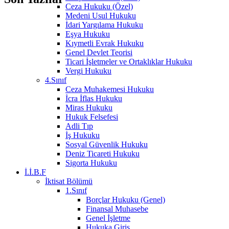
Ceza Hukuku (Özel)
Medeni Usul Hukuku
İdari Yargılama Hukuku
Eşya Hukuku
Kıymetli Evrak Hukuku
Genel Devlet Teorisi
Ticari İşletmeler ve Ortaklıklar Hukuku
Vergi Hukuku
4.Sınıf
Ceza Muhakemesi Hukuku
İcra İflas Hukuku
Miras Hukuku
Hukuk Felsefesi
Adli Tıp
İş Hukuku
Sosyal Güvenlik Hukuku
Deniz Ticareti Hukuku
Sigorta Hukuku
İ.İ.B.F
İktisat Bölümü
1.Sınıf
Borçlar Hukuku (Genel)
Finansal Muhasebe
Genel İşletme
Hukuka Giriş