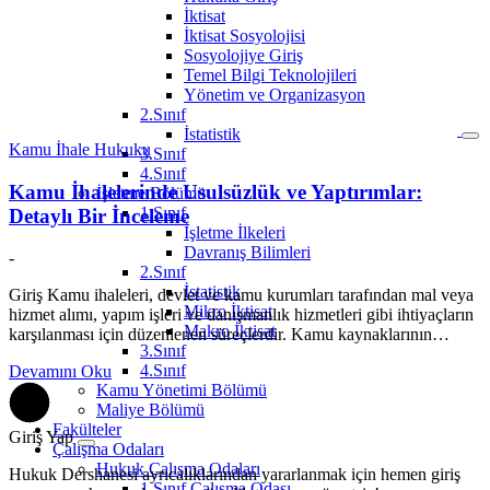
İktisat
İktisat Sosyolojisi
Sosyolojiye Giriş
Temel Bilgi Teknolojileri
Yönetim ve Organizasyon
2.Sınıf
İstatistik
Kamu İhale Hukuku
3.Sınıf
4.Sınıf
Kamu İhalelerinde Usulsüzlük ve Yaptırımlar:
İşletme Bölümü
1.Sınıf
Detaylı Bir İnceleme
İşletme İlkeleri
Davranış Bilimleri
-
2.Sınıf
İstatistik
Giriş Kamu ihaleleri, devlet ve kamu kurumları tarafından mal veya
Mikro İktisat
hizmet alımı, yapım işleri ve danışmanlık hizmetleri gibi ihtiyaçların
Makro İktisat
karşılanması için düzenlenen süreçlerdir. Kamu kaynaklarının…
3.Sınıf
4.Sınıf
Devamını Oku
Kamu Yönetimi Bölümü
Maliye Bölümü
Fakülteler
Giriş Yap
Çalışma Odaları
Hukuk Çalışma Odaları
Hukuk Dershanesi ayrıcalıklarından yararlanmak için hemen giriş
1.Sınıf Çalışma Odası