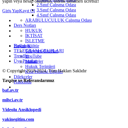
yapın veya hesap oluşturun, üstelik tamamen ücretsiz!
2.Sınıf Çalışma Odası
3.Sınıf Çalışma Odası
Giriş Yap
Kayıt Ol
4.Sınıf Çalışma Odası
ARABULUCULUK Çalışma Odası
Ders Notları
HUKUK
İKTİSAT
İŞLETME
Başlangıç
Hukuk Kültür
TELEGRAM GRUPLARI
Telegram Grupları
Trendler
YouTube
Üye Puanları
Makaleler
Hukuk Terimleri
© Copyright 2018-2024, Tüm Hakları Saklıdır
Kısa Hukuki Bilgiler
Dilekçeler
Tavsiye ve Referanslarımız
Hakkında
baf.av.tr
mihci.av.tr
Videolu Ansiklopedi
yakinegitim.com