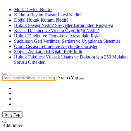
Mülk Devleti Nedir?
Kadının Beyanı Esastır İlkesi Nedir?
Doğal Hukuk Kuramı Nedir?
Hukuk Savaşı Nedir? Sovyetler Birliğinden Rusya’ya
Kısaca Düşünce ve Vicdan Özgürlüğü Nedir?
Hukuk Devleti ve Demokrasi Arasındaki İlişki
Suçluların Geri Verilmesi Şartları ve Uygulanan Sistemler
Ölüm Cezası Lehinde ve Aleyhinde Görüşler
Stajyer Avukatın El Kitabı PDF İndir
Hukuk Fakültesi Yüksek Lisans ve Doktora için 250 Mülakat
Sorusu Örnekleri
Arama Yap
Giriş Yap
Bildirimler