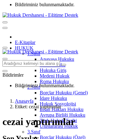
Bildiriminiz bulunmamaktadır.
E-Kitaplar
HUKUK
1.Sınıf
Anayasa Hukuku
Aile Hukuku
Hukuka Giriş
Bildirimler
Medeni Hukuk
Roma Hukuku
Bildiriminiz bulunmamaktadır.
2.Sınıf
Borçlar Hukuku (Genel)
İdare Hukuku
Anasayfa
Hukuk Sosyolojisi
Etiket: cezai yaptırımlar
İnsan Hakları Hukuku
Avrupa Birliği Hukuku
cezai yaptırımlar
Türk Hukuk Tarihi
Uluslararası Hukuk
3.Sınıf
Son Yazılar
Borçlar Hukuku (Özel)