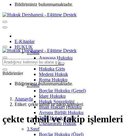
Bildiriminiz bulunmamaktadır.
E-Kitaplar
HUKUK
1.Sınıf
Anayasa Hukuku
Aile Hukuku
Hukuka Giriş
Bildirimler
Medeni Hukuk
Roma Hukuku
Bildiriminiz bulunmamaktadır.
2.Sınıf
Borçlar Hukuku (Genel)
İdare Hukuku
Anasayfa
Hukuk Sosyolojisi
Etiket: çekte tahsil ve takip işlemleri
İnsan Hakları Hukuku
Avrupa Birliği Hukuku
çekte tahsil ve takip işlemleri
Türk Hukuk Tarihi
Uluslararası Hukuk
3.Sınıf
Borçlar Hukuku (Özel)