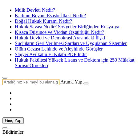
Mülk Devleti Nedir?
Kadının Beyanı Esastır İlkesi Nedir?
Doğal Hukuk Kuramı Nedir?
Hukuk Savaşı Nedir? Sovyetler Birliğinden Rusya’ya
Kısaca Düşünce ve Vicdan Özgürlüğü Nedir?
Hukuk Devleti ve Demokrasi Arasındaki İlişki
Suçluların Geri Verilmesi Şartları ve Uygulanan Sistemler
Ölüm Cezası Lehinde ve Aleyhinde Görüşler
Stajyer Avukatın El Kitabı PDF İndir
Hukuk Fakültesi Yüksek Lisans ve Doktora için 250 Mülakat
Sorusu Örnekleri
Arama Yap
Giriş Yap
Bildirimler