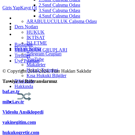
2.Sınıf Çalışma Odası
Giriş Yap
Kayıt Ol
3.Sınıf Çalışma Odası
4.Sınıf Çalışma Odası
ARABULUCULUK Çalışma Odası
Ders Notları
HUKUK
İKTİSAT
İŞLETME
Başlangıç
Hukuk Kültür
TELEGRAM GRUPLARI
Telegram Grupları
Trendler
YouTube
Üye Puanları
Makaleler
Hukuk Terimleri
© Copyright 2018-2024, Tüm Hakları Saklıdır
Kısa Hukuki Bilgiler
Dilekçeler
Tavsiye ve Referanslarımız
Hakkında
baf.av.tr
mihci.av.tr
Videolu Ansiklopedi
yakinegitim.com
hukukogretir.com