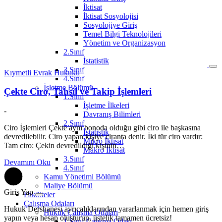
İktisat
İktisat Sosyolojisi
Sosyolojiye Giriş
Temel Bilgi Teknolojileri
Yönetim ve Organizasyon
2.Sınıf
İstatistik
3.Sınıf
Kıymetli Evrak Hukuku
4.Sınıf
İşletme Bölümü
Çekte Ciro, Tahsil ve Takip İşlemleri
1.Sınıf
İşletme İlkeleri
-
Davranış Bilimleri
2.Sınıf
Ciro İşlemleri Çekte aynı bonoda olduğu gibi ciro ile başkasına
İstatistik
devredilebilir. Ciro yapan kişiye ciranta denir. İki tür ciro vardır:
Mikro İktisat
Tam ciro: Çekin devredildiği kişinin…
Makro İktisat
3.Sınıf
Devamını Oku
4.Sınıf
Kamu Yönetimi Bölümü
Maliye Bölümü
Giriş Yap
Fakülteler
Çalışma Odaları
Hukuk Dershanesi ayrıcalıklarından yararlanmak için hemen giriş
Hukuk Çalışma Odaları
yapın veya hesap oluşturun, üstelik tamamen ücretsiz!
1.Sınıf Çalışma Odası