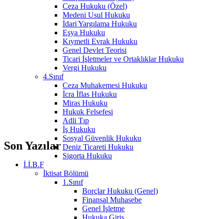
Ceza Hukuku (Özel)
Medeni Usul Hukuku
İdari Yargılama Hukuku
Eşya Hukuku
Kıymetli Evrak Hukuku
Genel Devlet Teorisi
Ticari İşletmeler ve Ortaklıklar Hukuku
Vergi Hukuku
4.Sınıf
Ceza Muhakemesi Hukuku
İcra İflas Hukuku
Miras Hukuku
Hukuk Felsefesi
Adli Tıp
İş Hukuku
Sosyal Güvenlik Hukuku
Son Yazılar
Deniz Ticareti Hukuku
Sigorta Hukuku
İ.İ.B.F
İktisat Bölümü
1.Sınıf
Borçlar Hukuku (Genel)
Finansal Muhasebe
Genel İşletme
Hukuka Giriş