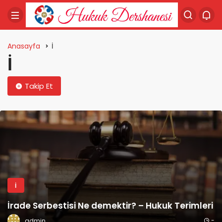
Anasayfa
İ
İ
Takip Et
İ
 Terimleri
İhtiyati Haciz Nedir? – Hukuk Terimler
-
admin