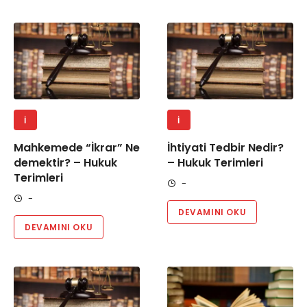
İ
İ
Mahkemede “İkrar” Ne
İhtiyati Tedbir Nedir?
demektir? – Hukuk
– Hukuk Terimleri
Terimleri
-
-
DEVAMINI OKU
DEVAMINI OKU