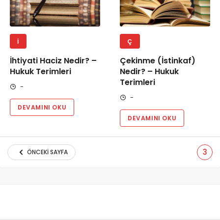
İ
Ç
İhtiyati Haciz Nedir? –
Çekinme (İstinkaf)
Hukuk Terimleri
Nedir? – Hukuk
Terimleri
-
-
DEVAMINI OKU
DEVAMINI OKU
3
ÖNCEKI SAYFA