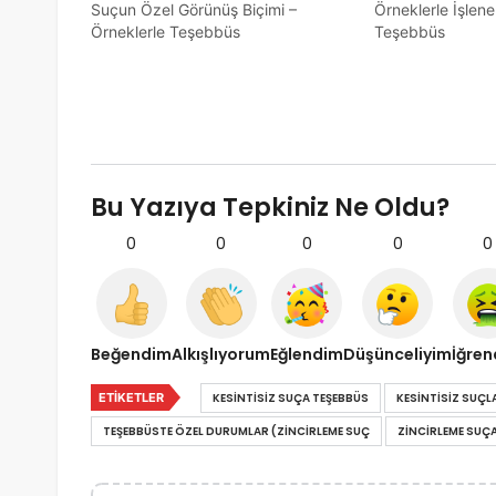
Suçun Özel Görünüş Biçimi –
Örneklerle İşle
Örneklerle Teşebbüs
Teşebbüs
Bu Yazıya Tepkiniz Ne Oldu?
0
0
0
0
0
Beğendim
Alkışlıyorum
Eğlendim
Düşünceliyim
İğre
ETIKETLER
KESINTISIZ SUÇA TEŞEBBÜS
KESINTISIZ SUÇL
TEŞEBBÜSTE ÖZEL DURUMLAR (ZINCIRLEME SUÇ
ZINCIRLEME SUÇ