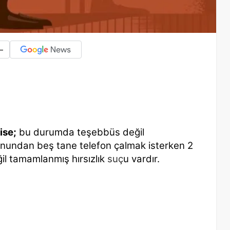
-
ise;
bu durumda teşebbüs değil
fonundan beş tane telefon çalmak isterken 2
l tamamlanmış hırsızlık
suç
u vardır.