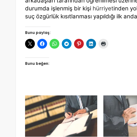
arkadaşları tarafından öğrenilmesi üzerine
durumda işlenmiş bir kişi
hürriyet
inden yo
suç özgürlük kısıtlanması yapıldığı ilk an
Bunu paylaş:
Bunu beğen: