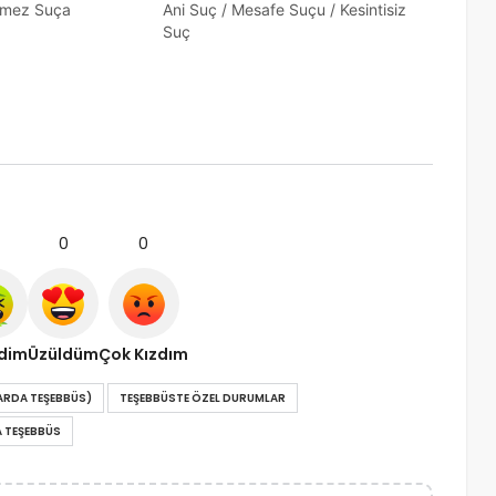
nemez Suça
Ani Suç / Mesafe Suçu / Kesintisiz
Suç
0
0
ndim
Üzüldüm
Çok Kızdım
ARDA TEŞEBBÜS)
TEŞEBBÜSTE ÖZEL DURUMLAR
A TEŞEBBÜS