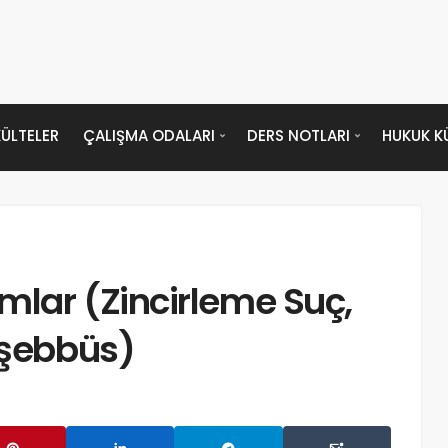
ÜLTELER
ÇALIŞMA ODALARI
DERS NOTLARI
HUKUK K
mlar (Zincirleme Suç,
eşebbüs)