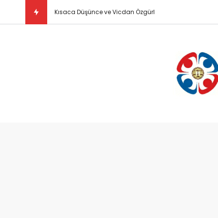
Kısaca Düşünce ve Vicdan Özgürlüğü Nedir?