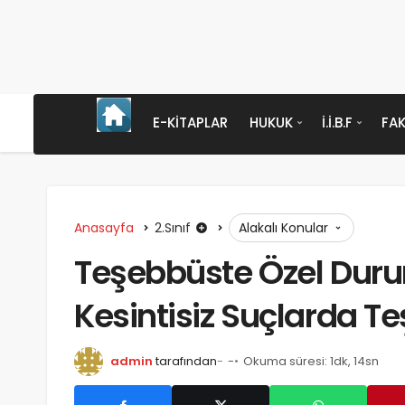
E-KITAPLAR
HUKUK
İ.İ.B.F
FAK
Anasayfa
2.Sınıf
Alakalı Konular
Teşebbüste Özel Duru
Kesintisiz Suçlarda T
admin
tarafından
-
Okuma süresi: 1dk, 14sn