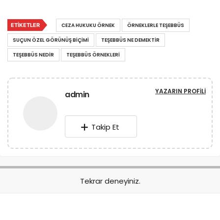
ETIKETLER
CEZA HUKUKU ÖRNEK
ÖRNEKLERLE TEŞEBBÜS
SUÇUN ÖZEL GÖRÜNÜŞ BIÇIMI
TEŞEBBÜS NE DEMEKTIR
TEŞEBBÜS NEDIR
TEŞEBBÜS ÖRNEKLERI
YAZARIN PROFILI
admin
Takip Et
Tekrar deneyiniz.