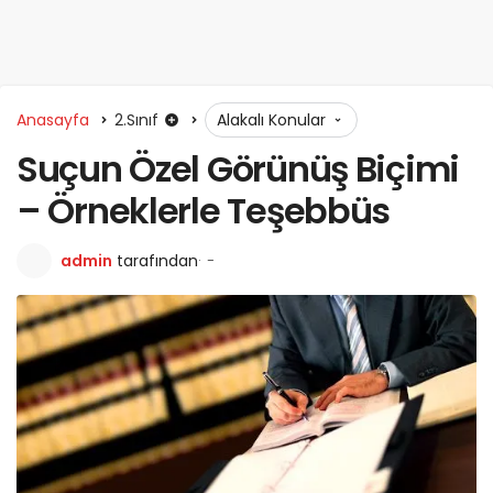
Anasayfa
2.Sınıf
Alakalı Konular
Suçun Özel Görünüş Biçimi
– Örneklerle Teşebbüs
admin
tarafından
-