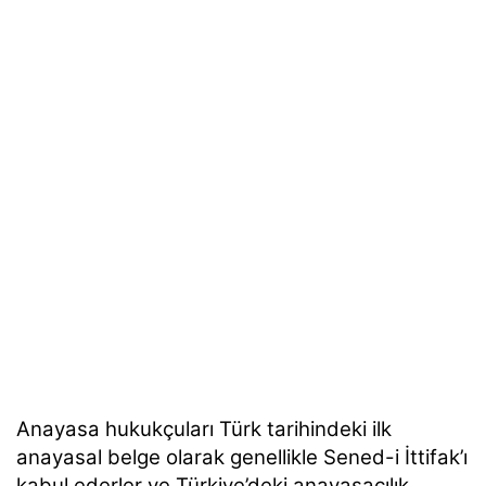
Anayasa hukukçuları Türk tarihindeki ilk
anayasal belge olarak genellikle
Sened-i İttifak
’ı
kabul ederler ve Türkiye’deki anayasacılık