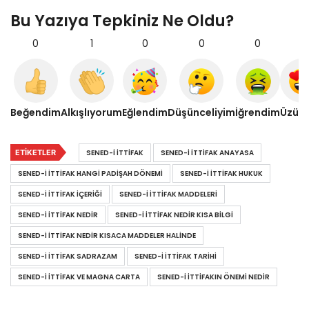
Bu Yazıya Tepkiniz Ne Oldu?
0
1
0
0
0
0
Beğendim
Alkışlıyorum
Eğlendim
Düşünceliyim
İğrendim
Üzül
ETIKETLER
SENED-I İTTIFAK
SENED-I İTTIFAK ANAYASA
SENED-I İTTIFAK HANGI PADIŞAH DÖNEMI
SENED-I İTTIFAK HUKUK
SENED-I İTTIFAK IÇERIĞI
SENED-I İTTIFAK MADDELERI
SENED-I İTTIFAK NEDİR
SENED-I İTTIFAK NEDIR KISA BILGI
SENED-I İTTIFAK NEDIR KISACA MADDELER HALINDE
SENED-I İTTIFAK SADRAZAM
SENED-I İTTIFAK TARIHI
SENED-I İTTIFAK VE MAGNA CARTA
SENED-I İTTIFAKIN ÖNEMI NEDIR