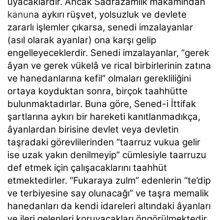
uyacaklardır. Ancak Sadrazamlık makamından
kanun
a aykırı rüşvet, yolsuzluk ve devlete
zararlı işlemler çıkarsa, senedi imzalayanlar
(asıl olarak ayanlar) ona karşı gelip
engelleyeceklerdir. Senedi imzalayanlar,
“gerek
âyan ve gerek vükelâ ve rical birbirlerinin zatına
ve hanedanlarına kefil”
olmaları gerekliliğini
ortaya koyduktan sonra, birçok taahhütte
bulunmaktadırlar. Buna göre, Sened-i İttifak
şartlarına aykırı bir hareketi kanıtlanmadıkça,
âyanlardan birisine devlet veya devletin
taşradaki görevlilerinden
“taarruz vukua gelir
ise uzak yakın denilmeyip”
cümlesiyle taarruzu
def etmek için çalışacaklarını taahhüt
etmektedirler.
“Fukaraya zulm”
edenlerin
“te’dip
ve terbiyesine say olunacağı”
ve taşra memalik
hanedanları da kendi idareleri altındaki âyanları
ve ileri gelenleri koruyacakları öngörülmektedir.