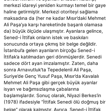
merkezi idareyi yeniden kurmayı temel bir gaye
haline getirmiştir. Merkezi otoriteyi sağlama
maksadına da (her ne kadar Mısır’daki Mehmet
Ali Paşa’ya karşı hareketinde başarılı olamasa
da) büyük ölçüde ulaşmıştır. Ayanlara gelince,
Sened-i İttifak onların istek ve baskıları
sonucunda ortaya çıkmış bir belge değildir.
İstanbul’a gelen ayanların birçoğu Sened-i
İttifak’a katılmadan geri dönmüşlerdir. Senedi
sadece dört ayan imzalamıştır. Zaten, daha
sonra Arnavutluk’ta Tepedelenli Ali Paşa,
Suriye’de Genç Yusuf Paşa, Mısır’da Kavalalı
Mehmet Ali Paşa gibi gerçek büyük ayanlar
isyan ve bağımsızlaşma çabalarına
başlamışlardır. Sonuç olarak, Niyazi Berkes’in
(1978) ifadesiyle
“İttifak Senedi ölü doğmuş bir
belge”
olarak kalmıştır.
Ayrıca, Sened-i İttifak