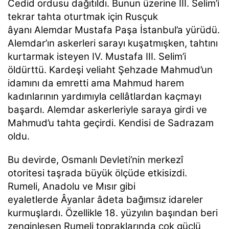
Cedid ordusu dağıtıldı. Bunun üzerine III. Selim’i
tekrar tahta oturtmak için Rusçuk
âyanı Alemdar Mustafa Paşa İstanbul’a yürüdü.
Alemdar’ın askerleri sarayı kuşatmışken, tahtını
kurtarmak isteyen IV. Mustafa III. Selim’i
öldürttü. Kardeşi veliaht Şehzade Mahmud’un
idamını da emretti ama Mahmud harem
kadınlarının yardımıyla cellâtlardan kaçmayı
başardı. Alemdar askerleriyle saraya girdi ve
Mahmud’u tahta geçirdi. Kendisi de Sadrazam
oldu.
Bu devirde, Osmanlı Devleti’nin merkezî
otoritesi taşrada büyük ölçüde etkisizdi.
Rumeli, Anadolu ve Mısır gibi
eyaletlerde Âyanlar âdeta bağımsız idareler
kurmuşlardı. Özellikle 18. yüzyılın başından beri
zenginleşen Rumeli topraklarında çok güçlü