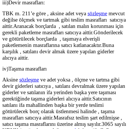
iii)Devir masrafları:
TBK m. 211’e göre , aksine adet veya
sözleşme
mevcut
değilse ölçmek ve tartmak gibi teslim masrafları satıcıya
aittir.Aranacak borçlarda , satılan malın korunması için
gerekli paketleme masrafları satıcıya aittir.Gönderilecek
ve götürülecek borçlarda , taşımaya elverişli
paketlemenin masraflarına satıcı katlanacaktır.Buna
karşılık , satılanı devir almak üzere yapılan giderler
alıcıya aittir.
iv)Taşıma masrafları
Aksine
sözleşme
ve adet yoksa , ölçme ve tartma gibi
devir giderleri satıcıya , satılanı devralmak üzere yapılan
giderler ve satılanın ifa yerinden başka yere taşıması
gerektiğinde taşıma giderleri alıcıya aittir.Satıcının
satılanı ifa mahallinden başka bir yerde teslimi
götürülecek borç olarak üstlenmesi halinde , taşıma
masrafları satıcıya aittir.Masrafsız teslim şart edilmişse ,
satıcı taşıma masraflarını üzerine almış sayılır.3065 sayılı