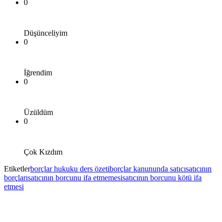
0
Düşünceliyim
0
İğrendim
0
Üzüldüm
0
Çok Kızdım
Etiketler
borçlar hukuku ders özeti
borçlar kanununda satıcı
satıcının
borçları
satıcının borcunu ifa etmemesi
satıcının borcunu kötü ifa
etmesi