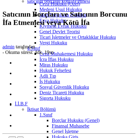
satıcının borcunu kötü ifa etmesi
Ceza Hukuku (Özel)
Medeni Usul Hukuku
Satıcının Borçları ve Satıcının Borcunu
İdari Yargılama Hukuku
Eşya Hukuku
İfa Etmemesi veya Kötü İfa
Kıymetli Evrak Hukuku
Genel Devlet Teorisi
Ticari İşletmeler ve Ortaklıklar Hukuku
Vergi Hukuku
admin
tarafından
4.Sınıf
-
Okuma süresi: 4dk, 19sn
Ceza Muhakemesi Hukuku
İcra İflas Hukuku
Miras Hukuku
Hukuk Felsefesi
Adli Tıp
İş Hukuku
Sosyal Güvenlik Hukuku
Deniz Ticareti Hukuku
Sigorta Hukuku
İ.İ.B.F
İktisat Bölümü
1.Sınıf
Borçlar Hukuku (Genel)
Finansal Muhasebe
Genel İşletme
Hukuka Giriş