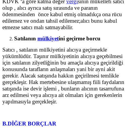
KDVK ‘a göre katma değer
vergi
sinin mükellefi satıcı
olup , alıcı ayrıca satış sırasında ve paranın
ödenmesinden önce kabul etmiş olmadıkça ona rücu
edilemez ve ondan tahsil edilemez;alıcı bunu kabul
etmezse satıcı malı satmayabilir.
Satılanın
mülkiyet
ini geçirme borcu
Satıcı , satılanın mülkiyetini alıcıya geçirmekle
yükümlüdür. Taşınır mülkiyetinin alıcıya geçebilmesi
için satılanın zilyetliğinin bu amaçla alıcıya geçirildiği
konusunda tarafların anlaşmaları yani bir ayni akit
gerekir. Alacak satışında hakkın geçirilmesi temlikle
gerçekleşir. Hak mertebesine ulaşmamış fiili faydaların
satışında ise devir işlemi , bunların alıcının tasarrufuna
arz edilmesi veya alıcıya ait olmaları için gerekenlerin
yapılmasıyla gerçekleşir.
B.DİĞER BORÇLAR