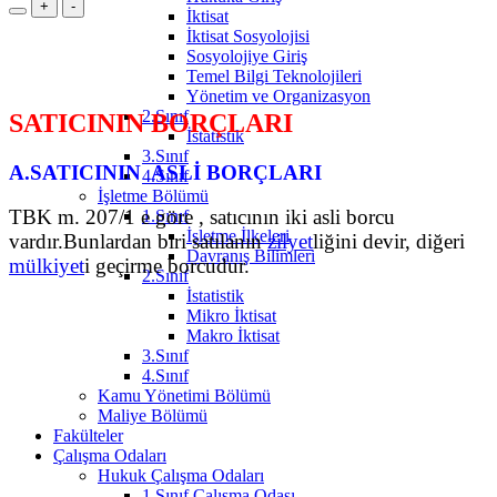
+
-
İktisat
İktisat Sosyolojisi
Sosyolojiye Giriş
Temel Bilgi Teknolojileri
Yönetim ve Organizasyon
2.Sınıf
SATICININ BORÇLARI
İstatistik
3.Sınıf
A.SATICININ ASLİ BORÇLARI
4.Sınıf
İşletme Bölümü
TBK m. 207/1 e göre , satıcının iki asli borcu
1.Sınıf
İşletme İlkeleri
vardır.Bunlardan biri satılanın
zilyet
liğini devir, diğeri
Davranış Bilimleri
mülkiyet
i geçirme borcudur.
2.Sınıf
İstatistik
Mikro İktisat
Makro İktisat
3.Sınıf
4.Sınıf
Kamu Yönetimi Bölümü
Maliye Bölümü
Fakülteler
Çalışma Odaları
Hukuk Çalışma Odaları
1.Sınıf Çalışma Odası