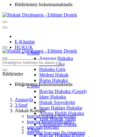
Bildiriminiz bulunmamaktadır.
E-Kitaplar
HUKUK
1.Sınıf
Anayasa Hukuku
Aile Hukuku
Hukuka Giriş
Bildirimler
Medeni Hukuk
Roma Hukuku
Bildiriminiz bulunmamaktadır.
2.Sınıf
Borçlar Hukuku (Genel)
İdare Hukuku
Anasayfa
Hukuk Sosyolojisi
3.Sınıf
İnsan Hakları Hukuku
Alakalı Konular
Avrupa Birliği Hukuku
borçlar hukuku ders özeti
Türk Hukuk Tarihi
borçlar kanununda satıcı
Uluslararası Hukuk
satıcının borçları
3.Sınıf
satıcının borcunu ifa etmemesi
Borçlar Hukuku (Özel)