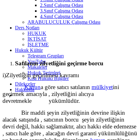
2.Sınıf Çalışma Odası
3.Sınıf Çalışma Odası
4.Sınıf Çalışma Odası
ARABULUCULUK Çalışma Odası
Ders Notları
HUKUK
İKTİSAT
İŞLETME
Hukuk Kültür
Telegram Grupları
YouTube
Satılanın zilyetliğini geçirme borcu
Makaleler
Hukuk Terimleri
i)Zilyetliğin geçirilmesi kavramı
Kısa Hukuki Bilgiler
Dilekçeler
Kanun
a göre satıcı satılanın
mülkiyet
ini
Hakkında
geçirmek amacıyla , zilyetliğini alıcıya
devretmekle yükümlüdür.
Bir maddi şeyin zilyetliğinin devrine ilişkin
alacak satışında , satıcının borcu şeyin zilyetliğinin
devri değil, hakkı sağlamaktır, alıcı hakkı elde edemezse
, satıcı hale göre , alacağın devri garanti yükümlülüğünü