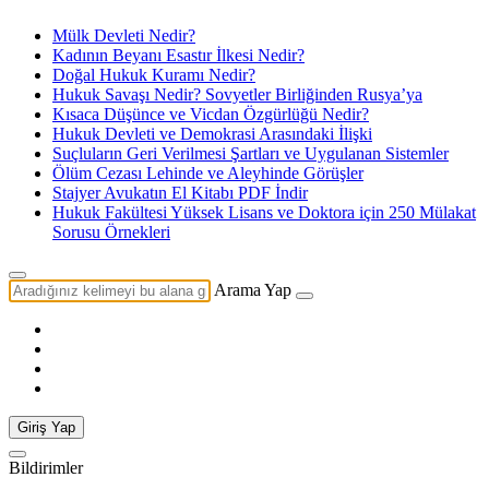
Mülk Devleti Nedir?
Kadının Beyanı Esastır İlkesi Nedir?
Doğal Hukuk Kuramı Nedir?
Hukuk Savaşı Nedir? Sovyetler Birliğinden Rusya’ya
Kısaca Düşünce ve Vicdan Özgürlüğü Nedir?
Hukuk Devleti ve Demokrasi Arasındaki İlişki
Suçluların Geri Verilmesi Şartları ve Uygulanan Sistemler
Ölüm Cezası Lehinde ve Aleyhinde Görüşler
Stajyer Avukatın El Kitabı PDF İndir
Hukuk Fakültesi Yüksek Lisans ve Doktora için 250 Mülakat
Sorusu Örnekleri
Arama Yap
Giriş Yap
Bildirimler