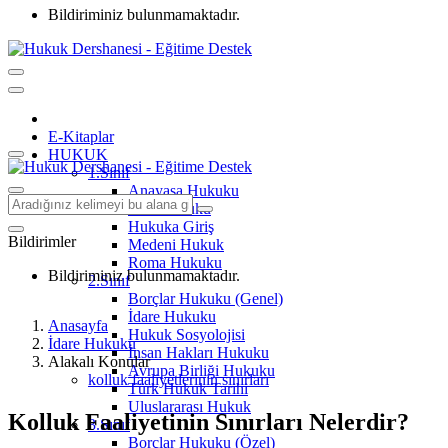
Bildiriminiz bulunmamaktadır.
E-Kitaplar
HUKUK
1.Sınıf
Anayasa Hukuku
Aile Hukuku
Hukuka Giriş
Bildirimler
Medeni Hukuk
Roma Hukuku
Bildiriminiz bulunmamaktadır.
2.Sınıf
Borçlar Hukuku (Genel)
İdare Hukuku
Anasayfa
Hukuk Sosyolojisi
İdare Hukuku
İnsan Hakları Hukuku
Alakalı Konular
Avrupa Birliği Hukuku
kolluk faaliyetlerinin sınırları
Türk Hukuk Tarihi
Uluslararası Hukuk
Kolluk Faaliyetinin Sınırları Nelerdir?
3.Sınıf
Borçlar Hukuku (Özel)