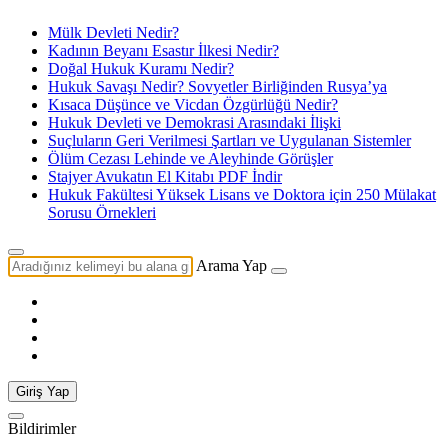
Mülk Devleti Nedir?
Kadının Beyanı Esastır İlkesi Nedir?
Doğal Hukuk Kuramı Nedir?
Hukuk Savaşı Nedir? Sovyetler Birliğinden Rusya’ya
Kısaca Düşünce ve Vicdan Özgürlüğü Nedir?
Hukuk Devleti ve Demokrasi Arasındaki İlişki
Suçluların Geri Verilmesi Şartları ve Uygulanan Sistemler
Ölüm Cezası Lehinde ve Aleyhinde Görüşler
Stajyer Avukatın El Kitabı PDF İndir
Hukuk Fakültesi Yüksek Lisans ve Doktora için 250 Mülakat
Sorusu Örnekleri
Arama Yap
Giriş Yap
Bildirimler