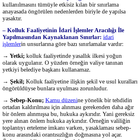
kullanılmasını tümüyle etkisiz kılan bir sınırlama
anayasada öngörülen nedenlerden biriyle de yapılsa
yasaktır.
‒ Kolluk Faaliyetinin İdari İşlemler Aracılığı İle
Yapılmasından Kaynaklanan Sınırlar:
idari
işlemler
in unsurlarına göre bazı sınırlamalar vardır:
→ Yetki;
kolluk faaliyetinde yasallık ilkesi yoğun
olarak uygulanır. O yüzden örneğin valiye tanınan
yetkiyi belediye başkanı kullanamaz.
→ Şekil;
Kolluk faaliyetine ilişkin şekil ve usul kuralları
öngörüldüyse bunlara uyulması zorunludur.
→ Sebep-Konu;
Kamu düzeni
ne yönelik bir tehdidin
ortadan kaldırılması için alınması gerekenden daha ağır
bir önlem alınmışsa bu, hukuka aykırıdır. Yani gereksiz
yere alınan önlem hukuka aykırıdır. Örneğin valiliğin
toplantıyı erteleme imkanı varken, yasaklaması sebep-
konu arasındaki orantısızlığın doğmasına yol açar.