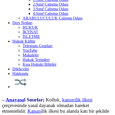
2.Sınıf Çalışma Odası
3.Sınıf Çalışma Odası
4.Sınıf Çalışma Odası
ARABULUCULUK Çalışma Odası
Ders Notları
HUKUK
İKTİSAT
İŞLETME
Hukuk Kültür
Telegram Grupları
YouTube
Makaleler
Hukuk Terimleri
Kısa Hukuki Bilgiler
Dilekçeler
Hakkında
‒
Anayasa
l Sınırlar;
Kolluk,
kanunilik ilkesi
çerçevesinde yasal dayanak olmadan hareket
etmemelidir.
Kanun
ilik ilkesi bu alanda katı bir şekilde