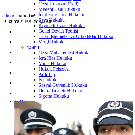
Ceza Hukuku (Özel)
Medeni Usul Hukuku
İdari Yargılama Hukuku
admin
tarafından
Eşya Hukuku
-
Okuma süresi: 2dk, 12sn
Kıymetli Evrak Hukuku
Genel Devlet Teorisi
Ticari İşletmeler ve Ortaklıklar Hukuku
Vergi Hukuku
4.Sınıf
Ceza Muhakemesi Hukuku
İcra İflas Hukuku
Miras Hukuku
Hukuk Felsefesi
Adli Tıp
İş Hukuku
Sosyal Güvenlik Hukuku
Deniz Ticareti Hukuku
Sigorta Hukuku
İ.İ.B.F
İktisat Bölümü
1.Sınıf
Borçlar Hukuku (Genel)
Finansal Muhasebe
Genel İşletme
Hukuka Giriş