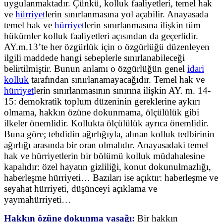
uygulanmaktadır. Çünkü, kolluk faaliyetleri, temel hak
ve
hürriyet
lerin sınırlanmasına yol açabilir. Anayasada
temel hak ve
hürriyet
lerin sınırlanmasına ilişkin tüm
hükümler kolluk faaliyetleri açısından da geçerlidir.
AY.m.13’te her özgürlük için o özgürlüğü düzenleyen
ilgili maddede hangi sebeplerle sınırlanabileceği
belirtilmiştir. Bunun anlamı o özgürlüğün genel
idari
kolluk
tarafından sınırlanamayacağıdır. Temel hak ve
hürriyet
lerin sınırlanmasının sınırına ilişkin AY. m. 14-
15: demokratik toplum düzeninin gereklerine aykırı
olmama, hakkın özüne dokunmama, ölçülülük gibi
ilkeler önemlidir. Kollukta ölçülülük ayrıca önemlidir.
Buna göre; tehdidin ağırlığıyla, alınan kolluk tedbirinin
ağırlığı arasında bir oran olmalıdır. Anayasadaki temel
hak ve hürriyetlerin bir bölümü kolluk müdahalesine
kapalıdır: özel hayatın gizliliği, konut dokunulmazlığı,
haberleşme hürriyeti… Bazıları ise açıktır: haberleşme ve
seyahat hürriyeti, düşünceyi açıklama ve
yaymahürriyeti…
Hakkın özüne dokunma yasağı:
Bir hakkın