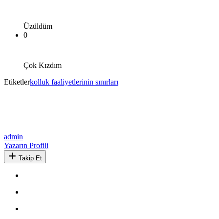
Üzüldüm
0
Çok Kızdım
Etiketler
kolluk faaliyetlerinin sınırları
admin
Yazarın Profili
Takip Et