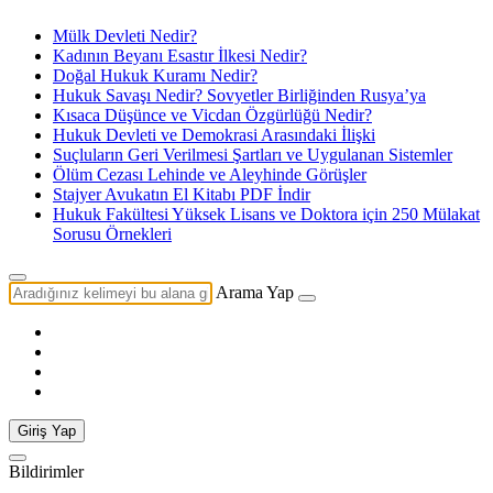
Mülk Devleti Nedir?
Kadının Beyanı Esastır İlkesi Nedir?
Doğal Hukuk Kuramı Nedir?
Hukuk Savaşı Nedir? Sovyetler Birliğinden Rusya’ya
Kısaca Düşünce ve Vicdan Özgürlüğü Nedir?
Hukuk Devleti ve Demokrasi Arasındaki İlişki
Suçluların Geri Verilmesi Şartları ve Uygulanan Sistemler
Ölüm Cezası Lehinde ve Aleyhinde Görüşler
Stajyer Avukatın El Kitabı PDF İndir
Hukuk Fakültesi Yüksek Lisans ve Doktora için 250 Mülakat
Sorusu Örnekleri
Arama Yap
Giriş Yap
Bildirimler