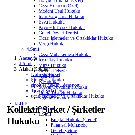
Borçlar Hukuku (Özel)
Ceza Hukuku (Özel)
Medeni Usul Hukuku
İdari Yargılama Hukuku
Eşya Hukuku
Kıymetli Evrak Hukuku
Genel Devlet Teorisi
Ticari İşletmeler ve Ortaklıklar Hukuku
Vergi Hukuku
4.Sınıf
Ceza Muhakemesi Hukuku
Anasayfa
İcra İflas Hukuku
3.Sınıf
Miras Hukuku
Alakalı Konular
Hukuk Felsefesi
Kollektif Şirket
Adli Tıp
Şirketler Hukuku
İş Hukuku
şirketler hukuku ders notu
Sosyal Güvenlik Hukuku
Ticaret Şirketleri
Deniz Ticareti Hukuku
ticari İşletmeler ve Ortaklıklar Hukuku
Sigorta Hukuku
İ.İ.B.F
Kollektif Şirket / Şirketler
İktisat Bölümü
1.Sınıf
Hukuku
Borçlar Hukuku (Genel)
Finansal Muhasebe
Genel İşletme