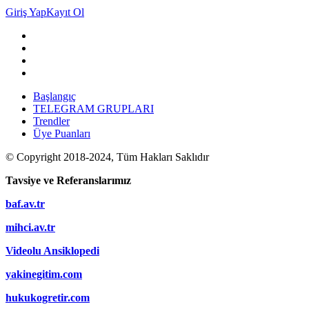
Giriş Yap
Kayıt Ol
Başlangıç
TELEGRAM GRUPLARI
Trendler
Üye Puanları
© Copyright 2018-2024, Tüm Hakları Saklıdır
Tavsiye ve Referanslarımız
baf.av.tr
mihci.av.tr
Videolu Ansiklopedi
yakinegitim.com
hukukogretir.com