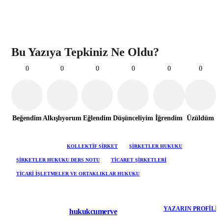
Bu Yazıya Tepkiniz Ne Oldu?
0
0
0
0
0
0
Beğendim
Alkışlıyorum
Eğlendim
Düşünceliyim
İğrendim
Üzüldüm
ETIKETLER
KOLLEKTIF ŞIRKET
ŞIRKETLER HUKUKU
ŞIRKETLER HUKUKU DERS NOTU
TICARET ŞIRKETLERI
TICARI İŞLETMELER VE ORTAKLIKLAR HUKUKU
YAZARIN PROFILI
hukukcumerve