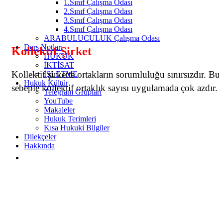
1.Sınıf Çalışma Odası
2.Sınıf Çalışma Odası
3.Sınıf Çalışma Odası
4.Sınıf Çalışma Odası
ARABULUCULUK Çalışma Odası
Ders Notları
Kollektif Şirket
HUKUK
İKTİSAT
Kollektif şirkette ortakların sorumluluğu sınırsızdır. Bu
İŞLETME
Hukuk Kültür
sebeple kollektif ortaklık sayısı uygulamada çok azdır.
Telegram Grupları
YouTube
Makaleler
Hukuk Terimleri
Kısa Hukuki Bilgiler
Dilekçeler
Hakkında