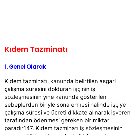
Kıdem Tazminatı
1. Genel Olarak
Kıdem tazminatı,
kanun
da belirtilen asgari
çalışma süresini dolduran
işçi
nin iş
sözleşme
sinin yine
kanun
da gösterilen
sebeplerden biriyle sona ermesi halinde işçiye
çalışma süresi ve ücreti dikkate alınarak
işveren
tarafından ödenmesi gereken bir miktar
paradır147. Kıdem tazminatı
iş sözleşmesi
nin