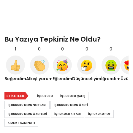
Bu Yazıya Tepkiniz Ne Oldu?
1
0
0
0
0
0
Beğendim
Alkışlıyorum
Eğlendim
Düşünceliyim
İğrendim
Üzül
ETIKETLER
IŞ HUKUKU
IŞ HUKUKU ÇALIŞ
IŞ HUKUKU DERS NOTLARI
IŞ HUKUKU DERS ÖZETI
IŞ HUKUKU DERS ÖZETLERI
IŞ HUKUKU KITABI
IŞ HUKUKU PDF
KIDEM TAZMINATI