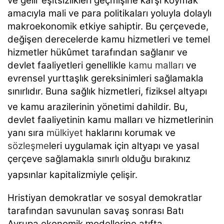
ve gelir eşitsizlikleri geçmişine karşı koymak
amacıyla mali ve para politikaları yoluyla dolaylı
makroekonomik etkiye sahiptir. Bu çerçevede,
değişen derecelerde kamu hizmetleri ve temel
hizmetler hükûmet tarafından sağlanır ve
devlet faaliyetleri genellikle
kamu malları
ve
evrensel yurttaşlık gereksinimleri sağlamakla
sınırlıdır. Buna sağlık hizmetleri, fiziksel altyapı
ve kamu arazilerinin yönetimi dahildir.
Bu,
devlet faaliyetinin kamu malları ve hizmetlerinin
yanı sıra
mülkiyet
haklarını korumak ve
sözleşme
leri uygulamak için altyapı ve yasal
çerçeve sağlamakla sınırlı olduğu bırakınız
yapsınlar kapitalizmiyle çelişir.
Hristiyan demokratlar ve sosyal demokratlar
tarafından savunulan savaş sonrası Batı
Avrupa ekonomik modellerine atıfta