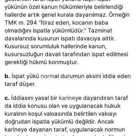
yükünün özel kanun hükümleriyle belirlendiği
hallerde artık genel kurala dayanılmaz. Örneğin
TMK m. 294 “İtiraz eden, kocanın baba
olmadığını ispatla yükümlüdür.” Tazminat
davalarında kusurun ispatı davacıya aittir.
Kusursuz sorumluluk hallerinde kanun,
kusursuzluğun davalı tarafından ispat edilmesi
gerektiği hükmü konmuştur.
b.
İspat yükü
norm
al durumun aksini iddia eden
taraf düşer.
c.
İddiasını yasal bir
karine
ye dayandıran taraf
da iddia konusu olan ve uygulanacak hukuk
kuralının koşul vakıasında belirtilen vakıayı
doğrudan ispatla yükümlü değildir. Ancak
karineye dayanan taraf, uygulanacak normun