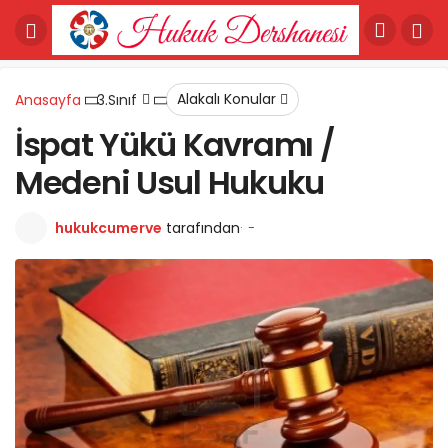
Alakalı Konular
Anasayfa
3.Sınıf
İspat Yükü Kavramı /
Medeni Usul Hukuku
hukukcumerve
tarafından
-