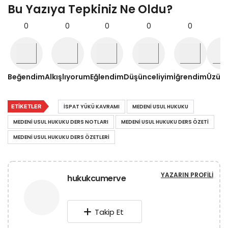
Bu Yazıya Tepkiniz Ne Oldu?
0
0
0
0
0
0
Beğendim
Alkışlıyorum
Eğlendim
Düşünceliyim
İğrendim
Üzül
ETIKETLER
İSPAT YÜKÜ KAVRAMI
MEDENI USUL HUKUKU
MEDENI USUL HUKUKU DERS NOTLARI
MEDENI USUL HUKUKU DERS ÖZETI
MEDENI USUL HUKUKU DERS ÖZETLERI
YAZARIN PROFILI
hukukcumerve
Takip Et