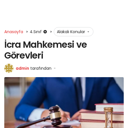
Anasayfa
4.Sınıf
Alakalı Konular
İcra Mahkemesi ve
Görevleri
admin
tarafından
-