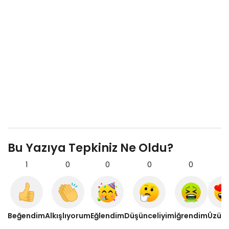
Bu Yazıya Tepkiniz Ne Oldu?
1
0
0
0
0
0
Beğendim
Alkışlıyorum
Eğlendim
Düşünceliyim
İğrendim
Üzül