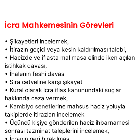
İcra Mahkemesinin Görevleri
• Şikayetleri incelemek,
• İtirazın geçici veya kesin kaldırılması talebi,
• Hacizde ve iflasta mal masa elinde iken açılan
istihkak davası,
• İhalenin feshi davası
• Sıra cetveline karşı şikayet
• Kural olarak icra iflas
kanun
undaki
suç
lar
hakkında ceza vermek,
•
Kambiyo senetleri
ne mahsus haciz yoluyla
takiplerde itirazları incelemek
• Üçüncü kişiye gönderilen haciz ihbarnamesi
sonrası tazminat taleplerini incelemek,
• İcranın geri bırakılması