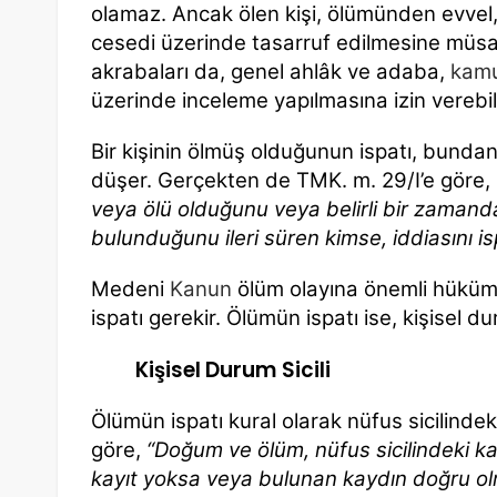
olamaz. Ancak ölen kişi, ölümünden evvel, 
cesedi üzerinde tasarruf edilmesine müsaad
akrabaları da, genel ahlâk ve adaba,
kamu
üzerinde inceleme yapılmasına izin verebili
Bir kişinin ölmüş olduğunun ispatı, bunda
düşer. Gerçekten de TMK. m. 29/I’e göre,
veya ölü olduğunu veya belirli bir zaman
bulunduğunu ileri süren kimse, iddiasını 
Medeni
Kanun
ölüm olayına önemli hüküm 
ispatı gerekir. Ölümün ispatı ise, kişisel du
Kişisel Durum Sicili
Ölümün ispatı kural olarak nüfus sicilinde
göre,
“Doğum ve ölüm, nüfus sicilindeki kay
kayıt yoksa veya bulunan kaydın doğru olm