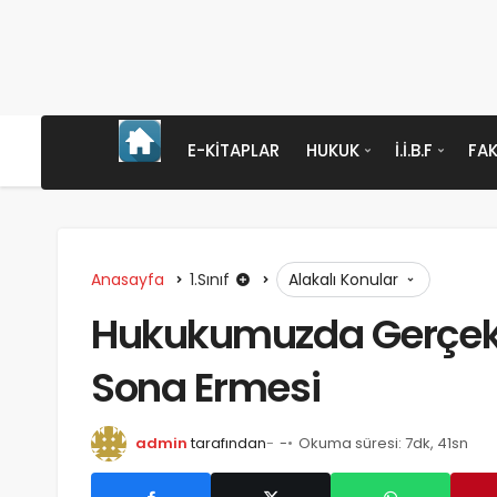
E-KITAPLAR
HUKUK
İ.İ.B.F
FAK
Anasayfa
1.Sınıf
Alakalı Konular
Hukukumuzda Gerçek K
Sona Ermesi
admin
tarafından
-
Okuma süresi: 7dk, 41sn