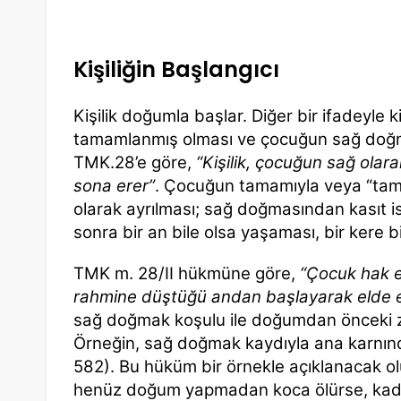
Kişiliğin Başlangıcı
Kişilik doğumla başlar. Diğer bir ifadeyle 
tamamlanmış olması ve çocuğun sağ doğm
TMK.28’e göre,
“Kişilik, çocuğun sağ ola
sona erer”
. Çocuğun tamamıyla veya “ta
olarak ayrılması; sağ doğmasından kasıt 
sonra bir an bile olsa yaşaması, bir kere b
TMK m. 28/II hükmüne göre,
“Çocuk hak e
rahmine düştüğü andan başlayarak elde 
sağ doğmak koşulu ile doğumdan önceki z
Örneğin, sağ doğmak kaydıyla ana karnı
582). Bu hüküm bir örnekle açıklanacak ol
henüz doğum yapmadan koca ölürse, kad