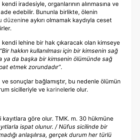
kendi iradesiyle, organlarının alınmasına ve
e edebilir. Bununla birlikte, ölenin
 düzeni
ne aykırı olmamak kaydıyla ceset
rler.
n kendi lehine bir hak çıkaracak olan kimseye
“Bir hakkın kullanılması için bir kimsenin sağ
da ya da başka bir kimsenin ölümünde sağ
ispat etmek zorundadır”
.
ve sonuçlar bağlamıştır, bu nedenle ölümün
rum sicilleriyle ve
karine
lerle olur.
ki kayıtlara göre olur. TMK. m. 30 hükmüne
ıtlarla ispat olunur. / Nüfus si
cilinde bir
adığı anlaşılırsa, gerçek durum her türlü