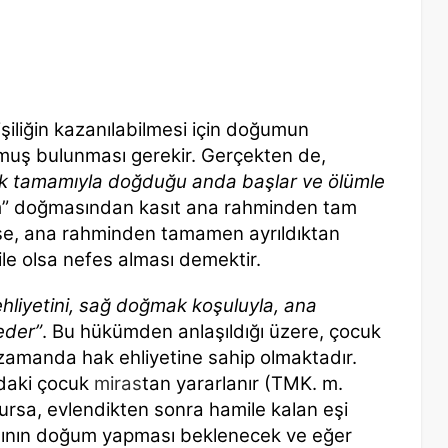
kişiliğin kazanılabilmesi için doğumun
uş bulunması gerekir. Gerçekten de,
rak tamamıyla doğduğu anda başlar ve ölümle
m” doğmasından kasıt ana rahminden tam
ise, ana rahminden tamamen ayrıldıktan
ile olsa nefes alması demektir.
hliyetini, sağ doğmak koşuluyla, ana
eder”
. Bu hükümden anlaşıldığı üzere, çocuk
amanda hak ehliyetine sahip olmaktadır.
ndaki çocuk
miras
tan yararlanır (TMK. m.
ursa, evlendikten sonra hamile kalan eşi
ının doğum yapması beklenecek ve eğer