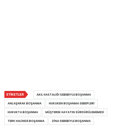
ETIKETLER
AKIL HASTALIĞI SEBEBIYLE BOŞANMA
ANLAŞARAK BOŞANMA
HUKUKEN BOŞANMA SEBEPLERI
HUKUKTA BOŞANMA
MÜŞTEREK HAYATIN SÜRDÜRÜLEMEMESI
TERK HALINDE BOŞANMA
ZINA SEBEBIYLE BOŞANMA